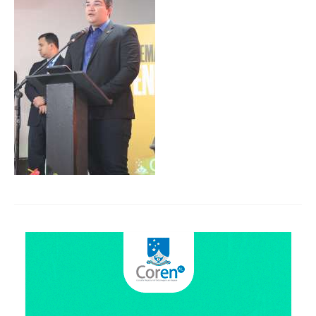
Organograma
Conselheiros e Diretoria
Câmaras Técnicas
Carta de Serviços ao Cidadão
Governança
Transparência e Prestação de Contas
Eleições
Eleições Triênio 2027-2029
Eleições 2023
Eleições Anteriores
Agenda do presidente