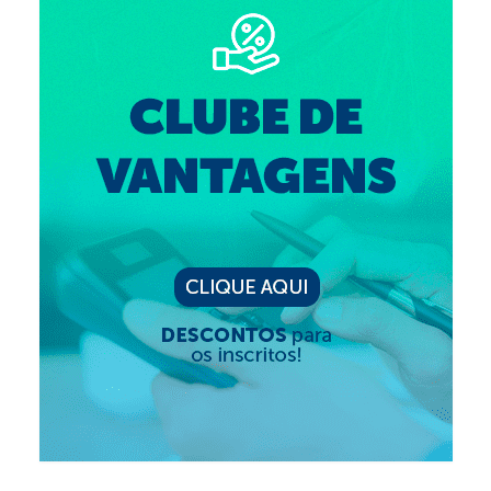
Editais e licitação
Eleições
Fiscalização
Responsabilidade Técnica
Legislações
Decisões
Portarias
Resoluções
Desagravo Público
Processos Éticos
Censura Pública