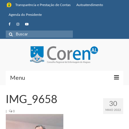
Transparência e Prestação de Contas
Autoatendimento
Agenda do Presidente
Buscar
por:
Menu
Institucional
IMG_9658
30
Sobre o Coren-AL
MAIO 2022
|
0
Missão, visão de futuro e valores