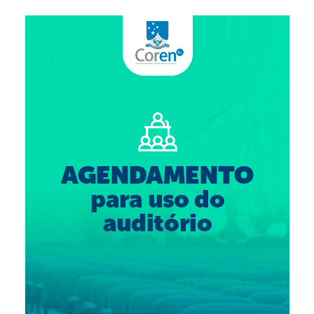
Suspensão do Exercício Profissional
Para Você
Procedimento para registro
Clube de Vantagens
Valores dos serviços
Reserva de auditório
Notícias
Ouvidoria
Contatos
Fale Conosco
NEP