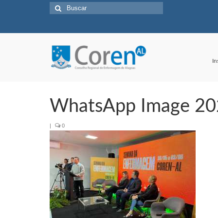
Buscar
por:
In
WhatsApp Image 202
|
0