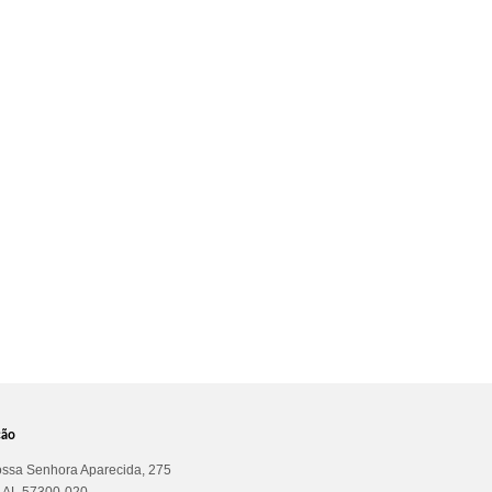
ção
ssa Senhora Aparecida, 275
a AL 57300-020