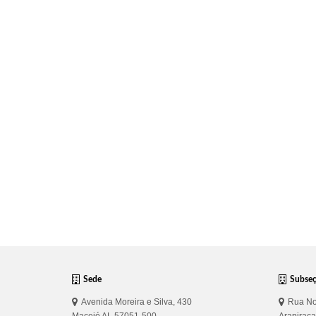
Sede
Subse
Avenida Moreira e Silva, 430
Rua No
Maceió AL 57051-500
Arapirac