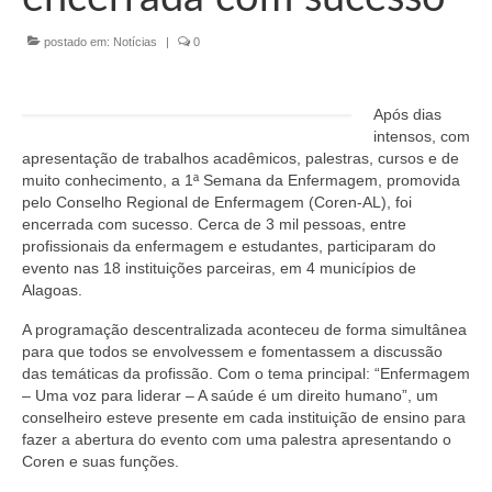
Organograma
postado em:
Notícias
|
0
Conselheiros e Diretoria
Câmaras Técnicas
Após dias
Carta de Serviços ao Cidadão
intensos, com
apresentação de trabalhos acadêmicos, palestras, cursos e de
muito conhecimento, a 1ª Semana da Enfermagem, promovida
Governança
pelo Conselho Regional de Enfermagem (Coren-AL), foi
encerrada com sucesso. Cerca de 3 mil pessoas, entre
Transparência e Prestação de Contas
profissionais da enfermagem e estudantes, participaram do
evento nas 18 instituições parceiras, em 4 municípios de
Eleições
Alagoas.
Eleições Triênio 2027-2029
A programação descentralizada aconteceu de forma simultânea
para que todos se envolvessem e fomentassem a discussão
Eleições 2023
das temáticas da profissão. Com o tema principal: “Enfermagem
– Uma voz para liderar – A saúde é um direito humano”, um
Eleições Anteriores
conselheiro esteve presente em cada instituição de ensino para
fazer a abertura do evento com uma palestra apresentando o
Agenda do presidente
Coren e suas funções.