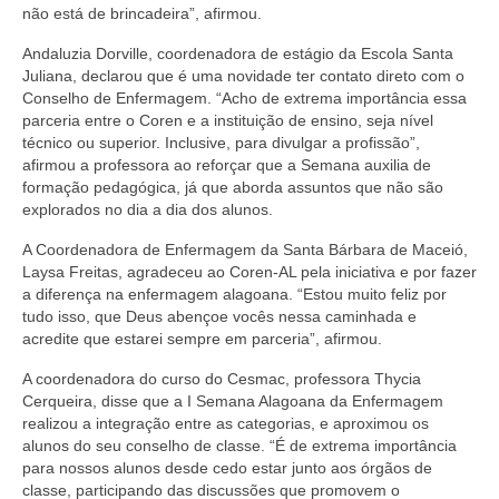
Suspensão do Exercício Profissional
não está de brincadeira”, afirmou.
Andaluzia Dorville, coordenadora de estágio da Escola Santa
Para Você
Juliana, declarou que é uma novidade ter contato direto com o
Conselho de Enfermagem. “Acho de extrema importância essa
Procedimento para registro
parceria entre o Coren e a instituição de ensino, seja nível
técnico ou superior. Inclusive, para divulgar a profissão”,
Clube de Vantagens
afirmou a professora ao reforçar que a Semana auxilia de
formação pedagógica, já que aborda assuntos que não são
Valores dos serviços
explorados no dia a dia dos alunos.
Reserva de auditório
A Coordenadora de Enfermagem da Santa Bárbara de Maceió,
Laysa Freitas, agradeceu ao Coren-AL pela iniciativa e por fazer
Notícias
a diferença na enfermagem alagoana. “Estou muito feliz por
tudo isso, que Deus abençoe vocês nessa caminhada e
Ouvidoria
acredite que estarei sempre em parceria”, afirmou.
Contatos
A coordenadora do curso do Cesmac, professora Thycia
Cerqueira, disse que a I Semana Alagoana da Enfermagem
Fale Conosco
realizou a integração entre as categorias, e aproximou os
alunos do seu conselho de classe. “É de extrema importância
NEP
para nossos alunos desde cedo estar junto aos órgãos de
classe, participando das discussões que promovem o