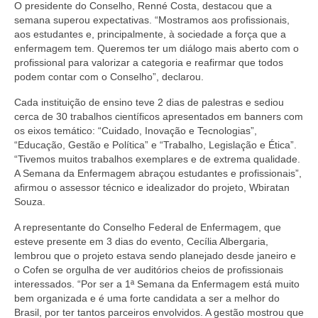
Editais e licitação
O presidente do Conselho, Renné Costa, destacou que a
semana superou expectativas. “Mostramos aos profissionais,
Eleições
aos estudantes e, principalmente, à sociedade a força que a
enfermagem tem. Queremos ter um diálogo mais aberto com o
Fiscalização
profissional para valorizar a categoria e reafirmar que todos
podem contar com o Conselho”, declarou.
Responsabilidade Técnica
Cada instituição de ensino teve 2 dias de palestras e sediou
cerca de 30 trabalhos científicos apresentados em banners com
Legislações
os eixos temático: “Cuidado, Inovação e Tecnologias”,
“Educação, Gestão e Política” e “Trabalho, Legislação e Ética”.
Decisões
“Tivemos muitos trabalhos exemplares e de extrema qualidade.
A Semana da Enfermagem abraçou estudantes e profissionais”,
Portarias
afirmou o assessor técnico e idealizador do projeto, Wbiratan
Souza.
Resoluções
A representante do Conselho Federal de Enfermagem, que
Desagravo Público
esteve presente em 3 dias do evento, Cecília Albergaria,
lembrou que o projeto estava sendo planejado desde janeiro e
Processos Éticos
o Cofen se orgulha de ver auditórios cheios de profissionais
interessados. “Por ser a 1ª Semana da Enfermagem está muito
Censura Pública
bem organizada e é uma forte candidata a ser a melhor do
Brasil, por ter tantos parceiros envolvidos. A gestão mostrou que