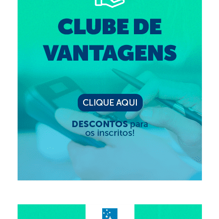
Editais e licitação
Eleições
Fiscalização
Responsabilidade Técnica
Legislações
Decisões
Portarias
Resoluções
Desagravo Público
Processos Éticos
Censura Pública