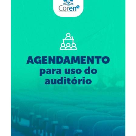
Suspensão do Exercício Profissional
Para Você
Procedimento para registro
Clube de Vantagens
Valores dos serviços
Reserva de auditório
Notícias
Ouvidoria
Contatos
Fale Conosco
NEP