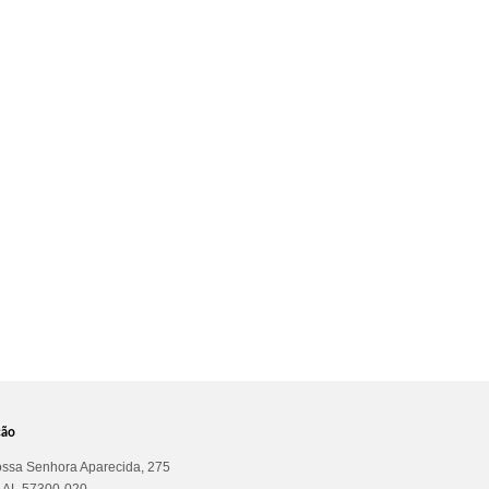
ção
ssa Senhora Aparecida, 275
a AL 57300-020