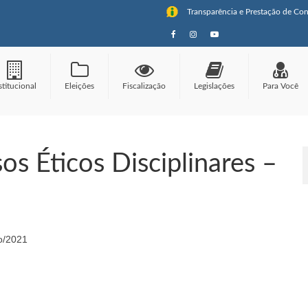
Transparência e Prestação de Con
stitucional
Eleições
Fiscalização
Legislações
Para Você
os Éticos Disciplinares –
ro/2021