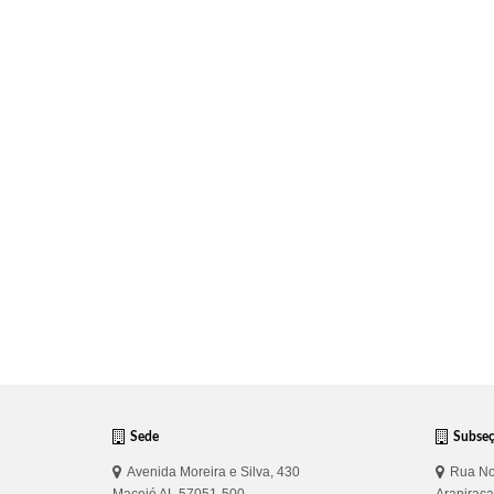
Sede
Subse
Avenida Moreira e Silva, 430
Rua No
Maceió AL 57051-500
Arapirac