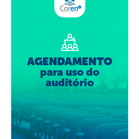
Suspensão do Exercício Profissional
Para Você
Procedimento para registro
Clube de Vantagens
Valores dos serviços
Reserva de auditório
Notícias
Ouvidoria
Contatos
Fale Conosco
NEP