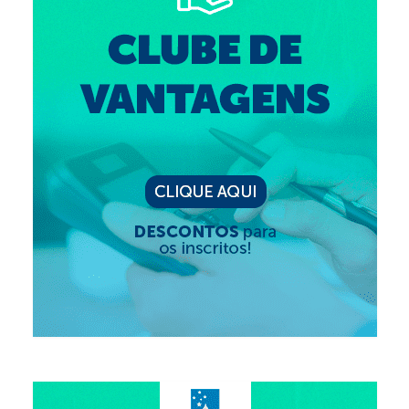
Editais e licitação
Eleições
Fiscalização
Responsabilidade Técnica
Legislações
Decisões
Portarias
Resoluções
Desagravo Público
Processos Éticos
Censura Pública