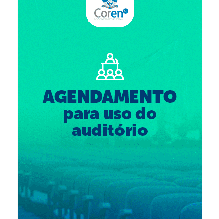
Suspensão do Exercício Profissional
Para Você
Procedimento para registro
Clube de Vantagens
Valores dos serviços
Reserva de auditório
Notícias
Ouvidoria
Contatos
Fale Conosco
NEP