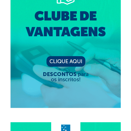
Editais e licitação
Eleições
Fiscalização
Responsabilidade Técnica
Legislações
Decisões
Portarias
Resoluções
Desagravo Público
Processos Éticos
Censura Pública