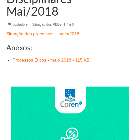
Organograma
Mai/2018
Conselheiros e Diretoria
postado em:
Situação dos PEDs
|
0
Câmaras Técnicas
Situação dos processos – maio/2018
Carta de Serviços ao Cidadão
Anexos:
Governança
Processos Éticos - maio 2018 - 115 KB
Transparência e Prestação de Contas
Eleições
Eleições Triênio 2027-2029
Eleições 2023
Eleições Anteriores
Agenda do presidente