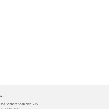
ção
ssa Senhora Aparecida, 275
a AL 57300-020