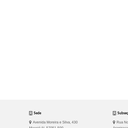
Sede
Subse
Avenida Moreira e Silva, 430
Rua No
Maceió AL 57051-500
Arapirac