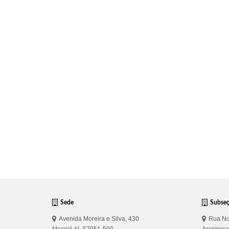
Sede
Subse
Avenida Moreira e Silva, 430
Rua No
Maceió AL 57051-500
Arapirac