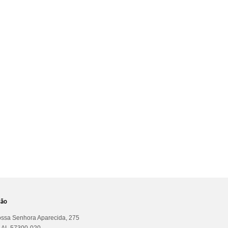
ção
ssa Senhora Aparecida, 275
a AL 57300-020