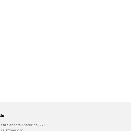
ção
ssa Senhora Aparecida, 275
a AL 57300-020