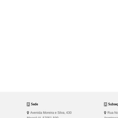
Sede
Subse
Avenida Moreira e Silva, 430
Rua No
Maceió AL 57051-500
Arapirac