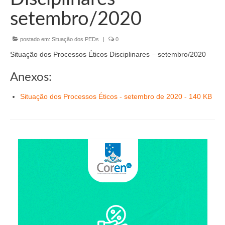
Organograma
setembro/2020
Conselheiros e Diretoria
postado em:
Situação dos PEDs
|
0
Câmaras Técnicas
Situação dos Processos Éticos Disciplinares – setembro/2020
Carta de Serviços ao Cidadão
Anexos:
Governança
Situação dos Processos Éticos - setembro de 2020 - 140 KB
Transparência e Prestação de Contas
Eleições
Eleições Triênio 2027-2029
Eleições 2023
Eleições Anteriores
Agenda do presidente