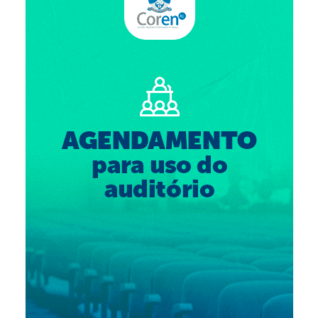
Suspensão do Exercício Profissional
Para Você
Procedimento para registro
Clube de Vantagens
Valores dos serviços
Reserva de auditório
Notícias
Ouvidoria
Contatos
Fale Conosco
NEP