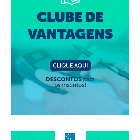
Editais e licitação
Eleições
Fiscalização
Responsabilidade Técnica
Legislações
Decisões
Portarias
Resoluções
Desagravo Público
Processos Éticos
Censura Pública