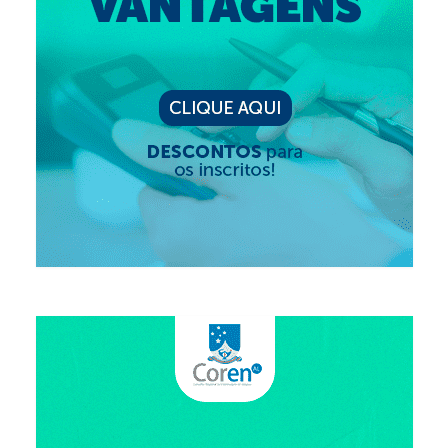
Editais e licitação
Eleições
Fiscalização
Responsabilidade Técnica
Legislações
Decisões
Portarias
Resoluções
Desagravo Público
Processos Éticos
Censura Pública