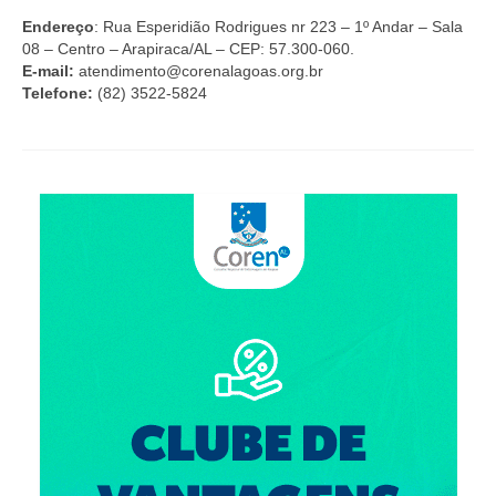
Organograma
Endereço
: Rua Esperidião Rodrigues nr 223 – 1º Andar – Sala
Conselheiros e Diretoria
08 – Centro – Arapiraca/AL – CEP: 57.300-060.
E-mail:
atendimento@corenalagoas.org.br
Câmaras Técnicas
Telefone:
(82) 3522-5824
Carta de Serviços ao Cidadão
Governança
Transparência e Prestação de Contas
Eleições
Eleições Triênio 2027-2029
Eleições 2023
Eleições Anteriores
Agenda do presidente