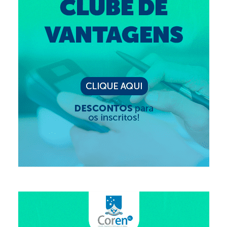
Editais e licitação
Eleições
Fiscalização
Responsabilidade Técnica
Legislações
Decisões
Portarias
Resoluções
Desagravo Público
Processos Éticos
Censura Pública