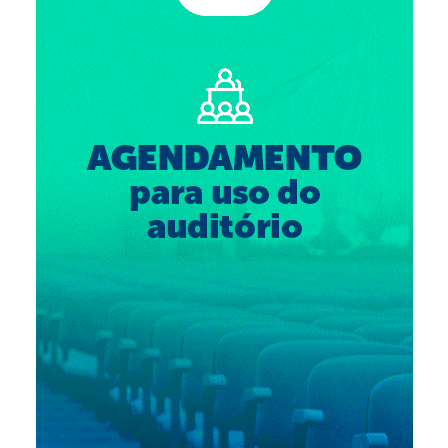
Suspensão do Exercício Profissional
Para Você
Procedimento para registro
Clube de Vantagens
Valores dos serviços
Reserva de auditório
Notícias
Ouvidoria
Contatos
Fale Conosco
NEP