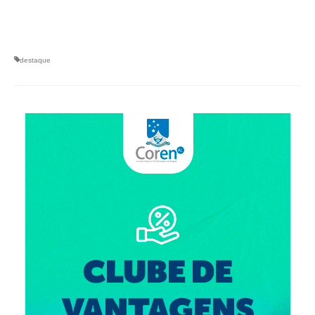
Suspensão do Exercício Profissional
Para Você
destaque
Procedimento para registro
Clube de Vantagens
Valores dos serviços
Reserva de auditório
Notícias
Ouvidoria
Contatos
Fale Conosco
NEP