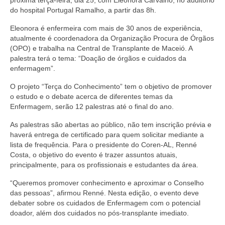
próxima terça-feira, dia 25, com Eleonora Carvalho, no auditório
Editais e licitação
do hospital Portugal Ramalho, a partir das 8h.
Eleições
Eleonora é enfermeira com mais de 30 anos de experiência,
atualmente é coordenadora da Organização Procura de Órgãos
Fiscalização
(OPO) e trabalha na Central de Transplante de Maceió. A
palestra terá o tema: “Doação de órgãos e cuidados da
Responsabilidade Técnica
enfermagem”.
Legislações
O projeto “Terça do Conhecimento” tem o objetivo de promover
o estudo e o debate acerca de diferentes temas da
Decisões
Enfermagem, serão 12 palestras até o final do ano.
As palestras são abertas ao público, não tem inscrição prévia e
Portarias
haverá entrega de certificado para quem solicitar mediante a
lista de frequência. Para o presidente do Coren-AL, Renné
Resoluções
Costa, o objetivo do evento é trazer assuntos atuais,
principalmente, para os profissionais e estudantes da área.
Desagravo Público
“Queremos promover conhecimento e aproximar o Conselho
Processos Éticos
das pessoas”, afirmou Renné. Nesta edição, o evento deve
debater sobre os cuidados de Enfermagem com o potencial
Censura Pública
doador, além dos cuidados no pós-transplante imediato.