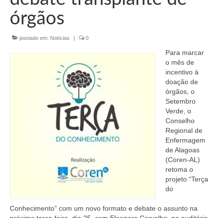
Organograma
órgãos
Conselheiros e Diretoria
postado em:
Notícias
|
0
Câmaras Técnicas
Para marcar
Carta de Serviços ao Cidadão
o mês de
incentivo à
Governança
doação de
órgãos, o
Transparência e Prestação de Contas
Setembro
Verde, o
Eleições
Conselho
Regional de
Eleições Triênio 2027-2029
Enfermagem
de Alagoas
(Coren-AL)
Eleições 2023
retoma o
projeto “Terça
Eleições Anteriores
do
Agenda do presidente
Conhecimento” com um novo formato e debate o assunto na