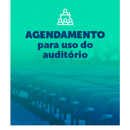
Suspensão do Exercício Profissional
Para Você
Procedimento para registro
Clube de Vantagens
Valores dos serviços
Reserva de auditório
Notícias
Ouvidoria
Contatos
Fale Conosco
NEP