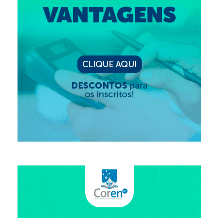
Editais e licitação
Eleições
Fiscalização
Responsabilidade Técnica
Legislações
Decisões
Portarias
Resoluções
Desagravo Público
Processos Éticos
Censura Pública