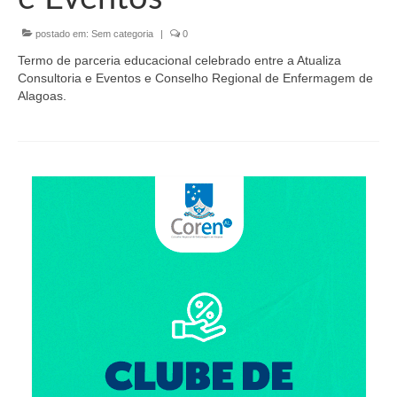
Organograma
postado em:
Sem categoria
|
0
Conselheiros e Diretoria
Termo de parceria educacional celebrado entre a Atualiza
Câmaras Técnicas
Consultoria e Eventos e Conselho Regional de Enfermagem de
Alagoas.
Carta de Serviços ao Cidadão
Governança
Transparência e Prestação de Contas
Eleições
Eleições Triênio 2027-2029
Eleições 2023
Eleições Anteriores
Agenda do presidente