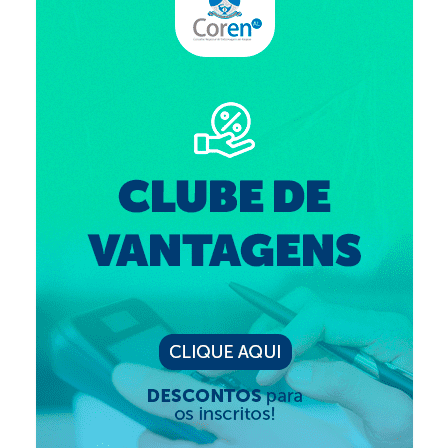
Suspensão do Exercício Profissional
Para Você
Procedimento para registro
Clube de Vantagens
Valores dos serviços
Reserva de auditório
Notícias
Ouvidoria
Contatos
Fale Conosco
NEP