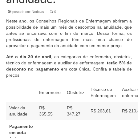
Organograma
postado em:
Notícias
|
0
Conselheiros e Diretoria
Neste ano, os Conselhos Regionais de Enfermagem abriram a
Câmaras Técnicas
possibilidade de mais um mês de descontos na anuidade, que
antes se encerrava com o fim de março. Dessa forma, os
Carta de Serviços ao Cidadão
profissionais de enfermagem têm mais uma chance de
aproveitar o pagamento da anuidade com um menor preço.
Governança
Até o dia 30 de abril
, as categorias de enfermeiro, obstetriz,
técnico de enfermagem e auxiliar de enfermagem,
terão 5% de
Transparência e Prestação de Contas
desconto no pagamento
em cota única. Confira a tabela de
preços:
Eleições
Eleições Triênio 2027-2029
Técnico de
Auxiliar
Enfermeiro
Obstetriz
Enfermagem
enferm
Eleições 2023
Valor da
R$
R$
R$ 263,61
R$ 210
anuidade
Eleições Anteriores
365,55
347,27
Pagamento
Agenda do presidente
em cota