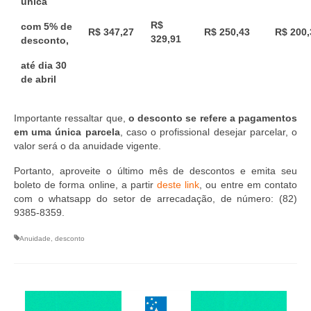
única
Editais e licitação
R$
com
5% de
Eleições
R$ 347,27
R$ 250,43
R$ 200,
329,91
desconto
,
Fiscalização
até dia 30
de abril
Responsabilidade Técnica
Legislações
Importante ressaltar que,
o desconto se refere a pagamentos
em uma única parcela
, caso o profissional desejar parcelar, o
Decisões
valor será o da anuidade vigente.
Portanto, aproveite o último mês de descontos e emita seu
Portarias
boleto de forma online, a partir
deste link
, ou entre em contato
com o whatsapp do setor de arrecadação, de número: (82)
Resoluções
9385-8359.
Desagravo Público
Anuidade
,
desconto
Processos Éticos
Censura Pública