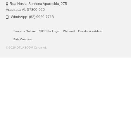
Rua Nossa Senhora Aparecida, 275
Arapiraca AL 57300-020
WhatsApp: (82) 9929-7718
Serviços OnLine
SIGEN – Login
Webmail
Ouvidoria – Admin
Fale Conosco
© 2026 DTI/ASCOM Coren-AL