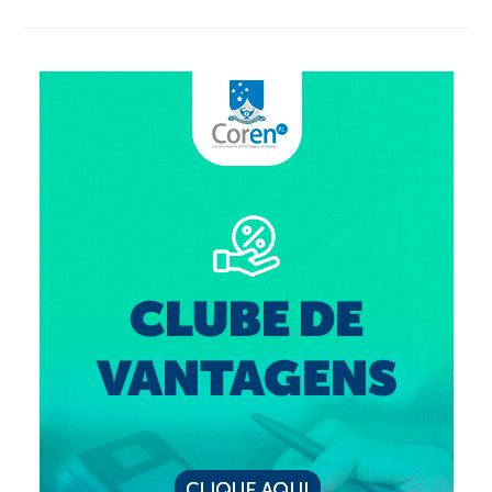
Suspensão do Exercício Profissional
Para Você
Procedimento para registro
Clube de Vantagens
Valores dos serviços
Reserva de auditório
Notícias
Ouvidoria
Contatos
Fale Conosco
NEP