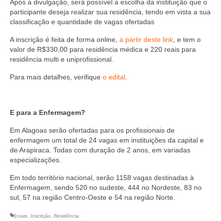
Após a divulgação, será possível a escolha da instituição que o
Editais e licitação
participante deseja realizar sua residência, tendo em vista a sua
classificação e quantidade de vagas ofertadas
Eleições
A inscrição é feita de forma online,
a partir deste link
, e tem o
Fiscalização
valor de R$330,00 para residência médica e 220 reais para
residência multi e uniprofissional.
Responsabilidade Técnica
Para mais detalhes, verifique
o edital
.
Legislações
Decisões
E para a Enfermagem?
Portarias
Em Alagoas serão ofertadas para os profissionais de
enfermagem um total de 24 vagas em instituições da capital e
Resoluções
de Arapiraca. Todas com duração de 2 anos, em variadas
especializações.
Desagravo Público
Em todo território nacional, serão 1158 vagas destinadas à
Processos Éticos
Enfermagem, sendo 520 no sudeste, 444 no Nordeste, 83 no
sul, 57 na região Centro-Oeste e 54 na região Norte.
Censura Pública
Enare
,
Inscrição
,
Residência