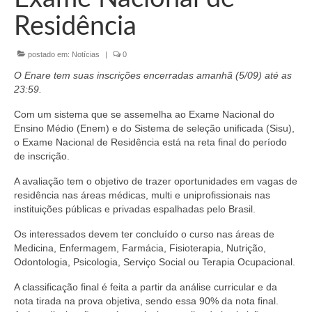
Organograma
Residência
Conselheiros e Diretoria
postado em:
Notícias
|
0
Câmaras Técnicas
O Enare tem suas inscrições encerradas amanhã (5/09) até as
Carta de Serviços ao Cidadão
23:59.
Com um sistema que se assemelha ao Exame Nacional do
Governança
Ensino Médio (Enem) e do Sistema de seleção unificada (Sisu),
o Exame Nacional de Residência está na reta final do período
Transparência e Prestação de Contas
de inscrição.
Eleições
A avaliação tem o objetivo de trazer oportunidades em vagas de
residência nas áreas médicas, multi e uniprofissionais nas
Eleições Triênio 2027-2029
instituições públicas e privadas espalhadas pelo Brasil.
Eleições 2023
Os interessados devem ter concluído o curso nas áreas de
Medicina, Enfermagem, Farmácia, Fisioterapia, Nutrição,
Eleições Anteriores
Odontologia, Psicologia, Serviço Social ou Terapia Ocupacional.
Agenda do presidente
A classificação final é feita a partir da análise curricular e da
nota tirada na prova objetiva, sendo essa 90% da nota final.