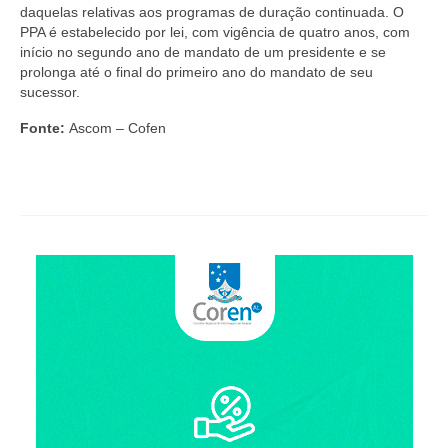
Editais e licitação
daquelas relativas aos programas de duração continuada. O
PPA é estabelecido por lei, com vigência de quatro anos, com
Eleições
início no segundo ano de mandato de um presidente e se
prolonga até o final do primeiro ano do mandato de seu
Fiscalização
sucessor.
Responsabilidade Técnica
Fonte:
Ascom – Cofen
Legislações
Decisões
Portarias
Resoluções
Desagravo Público
Processos Éticos
Censura Pública