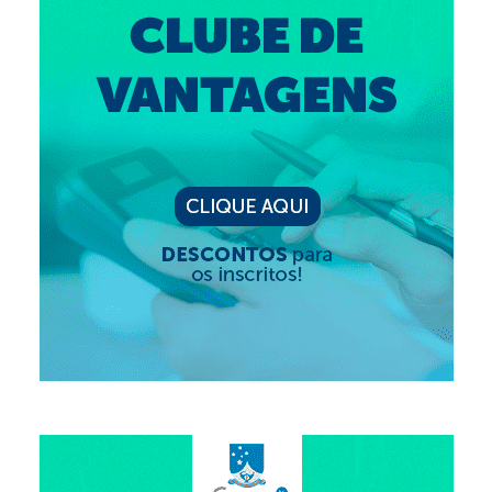
Suspensão do Exercício Profissional
Para Você
Procedimento para registro
Clube de Vantagens
Valores dos serviços
Reserva de auditório
Notícias
Ouvidoria
Contatos
Fale Conosco
NEP