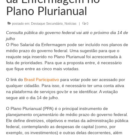
Organograma
Plano Plurianual
Conselheiros e Diretoria
postado em:
Destaque Secundário
,
Notícias
|
0
Câmaras Técnicas
Consulta pública do governo federal vai até o próximo dia 14 de
Carta de Serviços ao Cidadão
julho
O Piso Salarial da Enfermagem pode ser incluído nos planos de
Governança
médio prazo do governo federal. Uma sugestão para que o
reajuste seja inserido no Plano Plurianual foi acrescentada à
Transparência e Prestação de Contas
lista de prioridades. Para que a proposta entre, é necessário
que fique entre as cinco mais votadas.
Eleições
O link do
Brasil Participativo
para votar pode ser acessado por
qualquer cidadão. Para isso, é necessário ter uma conta ativa
Eleições Triênio 2027-2029
na plataforma de serviços gov.br e se identificar. A votação
segue até o dia 14 de julho.
Eleições 2023
O Plano Plurianual (PPA) é o principal instrumento de
Eleições Anteriores
planejamento orçamentário de médio prazo do governo federal.
Ele define diretrizes, objetivos e metas da administração pública
Agenda do presidente
federal, contemplando as despesas de capital (como, por
exemplo, os investimentos) e outras delas decorrentes, além