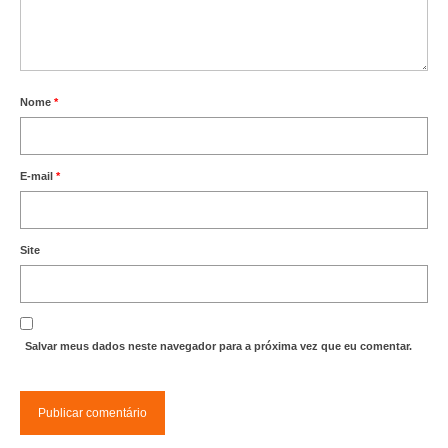
Editais e licitação
Eleições
Fiscalização
Nome
*
Responsabilidade Técnica
Legislações
E-mail
*
Decisões
Portarias
Site
Resoluções
Desagravo Público
Salvar meus dados neste navegador para a próxima vez que eu comentar.
Processos Éticos
Censura Pública