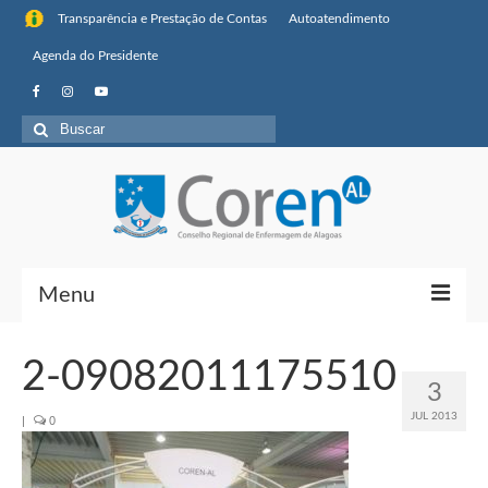
Transparência e Prestação de Contas
Autoatendimento
Agenda do Presidente
Buscar
por:
Menu
Institucional
2-09082011175510
3
Sobre o Coren-AL
JUL 2013
|
0
Missão, visão de futuro e valores