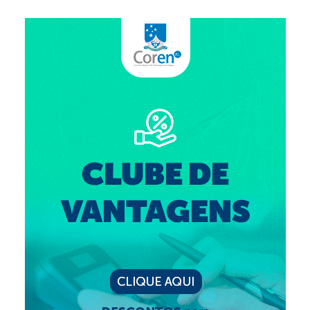
Suspensão do Exercício Profissional
Para Você
Procedimento para registro
Clube de Vantagens
Valores dos serviços
Reserva de auditório
Notícias
Ouvidoria
Contatos
Fale Conosco
NEP