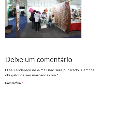
Organograma
Conselheiros e Diretoria
Câmaras Técnicas
Carta de Serviços ao Cidadão
Governança
Transparência e Prestação de Contas
Deixe um comentário
Eleições
O seu endereço de e-mail não será publicado.
Campos
Eleições Triênio 2027-2029
obrigatórios são marcados com
*
Comentário
*
Eleições 2023
Eleições Anteriores
Agenda do presidente