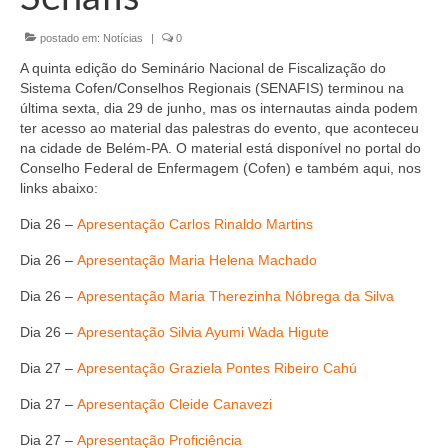
Organograma
postado em:
Notícias
|
0
Conselheiros e Diretoria
A quinta edição do Seminário Nacional de Fiscalização do
Câmaras Técnicas
Sistema Cofen/Conselhos Regionais (SENAFIS) terminou na
última sexta, dia 29 de junho, mas os internautas ainda podem
Carta de Serviços ao Cidadão
ter acesso ao material das palestras do evento, que aconteceu
na cidade de Belém-PA. O material está disponível no portal do
Governança
Conselho Federal de Enfermagem (Cofen) e também aqui, nos
links abaixo:
Transparência e Prestação de Contas
Dia 26 –
Apresentação Carlos Rinaldo Martins
Eleições
Dia 26 –
Apresentação Maria Helena Machado
Eleições Triênio 2027-2029
Dia 26 –
Apresentação Maria Therezinha Nóbrega da Silva
Eleições 2023
Dia 26 –
Apresentação Silvia Ayumi Wada Higute
Dia 27 –
Apresentação Graziela Pontes Ribeiro Cahú
Eleições Anteriores
Dia 27 –
Apresentação Cleide Canavezi
Agenda do presidente
Dia 27 –
Apresentação Proficiência