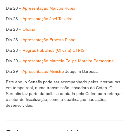
Editais e licitação
Dia 28 –
Apresentação Marcos Rúbio
Eleições
Dia 28 –
Apresentação Joel Teixeira
Fiscalização
Dia 28 –
Oficina
Responsabilidade Técnica
Dia 28 –
Apresentação Ernesto Pinho
Legislações
Dia 28 –
Regras trabalhos (Oficina) CTFIS
Dia 29 –
Apresentação Marcelo Felipe Moreira Persegona
Decisões
Dia 29 –
Apresentação Ministro
Joaquim Barbosa
Portarias
Este ano, o Senafis pode ser acompanhado pelos internautas
Resoluções
em tempo real, numa transmissão inovadora do Cofen. O
Sernafis faz parte da política adotada pelo Cofen para reforçar
Desagravo Público
o setor de fiscalização, como a qualificação nas ações
desenvolvidas.
Processos Éticos
Censura Pública