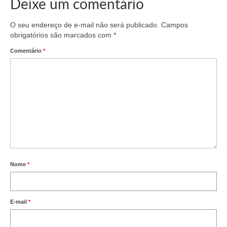
Deixe um comentário
Suspensão do Exercício Profissional
Para Você
O seu endereço de e-mail não será publicado.
Campos
obrigatórios são marcados com
*
Procedimento para registro
Comentário
*
Clube de Vantagens
Valores dos serviços
Reserva de auditório
Notícias
Ouvidoria
Nome
*
Contatos
Fale Conosco
E-mail
*
NEP