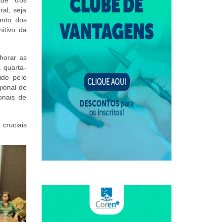
ral, seja
ento dos
itivo da
horar as
a quarta-
ido pelo
ional de
onais de
cruciais