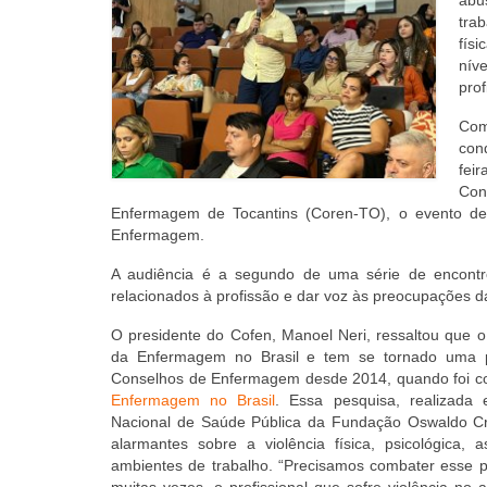
trab
fís
nív
prof
Com
con
fei
Con
Enfermagem de Tocantins (Coren-TO), o evento deba
Enfermagem.
A audiência é a segundo de uma série de encontro
relacionados à profissão e dar voz às preocupações d
O presidente do Cofen, Manoel Neri, ressaltou que o
da Enfermagem no Brasil e tem se tornado uma 
Conselhos de Enfermagem desde 2014, quando foi c
Enfermagem no Brasil
. Essa pesquisa, realizada
Nacional de Saúde Pública da Fundação Oswaldo Cru
alarmantes sobre a violência física, psicológica,
ambientes de trabalho. “Precisamos combater esse pr
muitas vezes, o profissional que sofre violência no