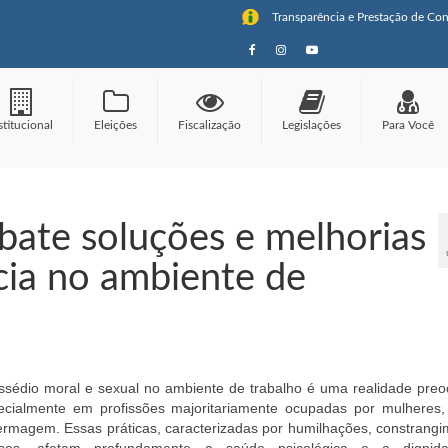
Transparência e Prestação de Con
stitucional
Eleições
Fiscalização
Legislações
Para Você
bate soluções e melhorias
cia no ambiente de
ssédio moral e sexual no ambiente de trabalho é uma realidade preo
ecialmente em profissões majoritariamente ocupadas por mulheres
ermagem. Essas práticas, caracterizadas por humilhações, constrangi
sos, afetam profundamente a saúde psicológica e a dignid