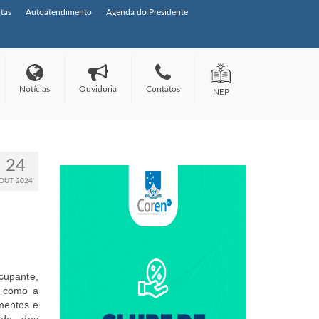
tas
Autoatendimento
Agenda do Presidente
Notícias
Ouvidoria
Contatos
NEP
24
OUT 2024
cupante,
, como a
mentos e
ade dos