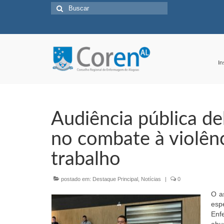
Buscar
por:
In
Audiência pública de
no combate à violên
trabalho
postado em:
Destaque Principal
,
Notícias
|
0
O a
esp
Enf
abu