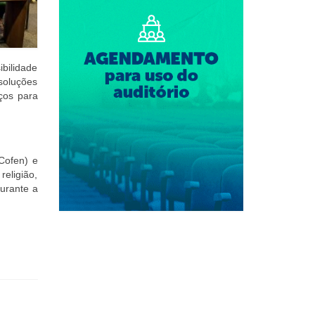
ibilidade
 soluções
ços para
Cofen) e
eligião,
urante a