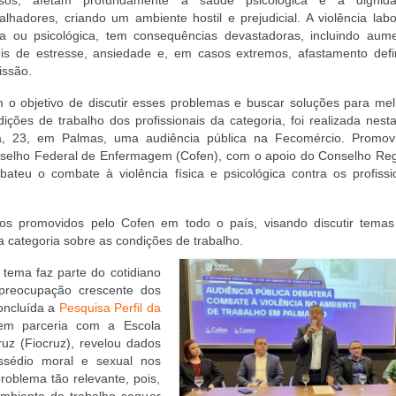
alhadores, criando um ambiente hostil e prejudicial. A violência labo
ica ou psicológica, tem consequências devastadoras, incluindo aum
eis de estresse, ansiedade e, em casos extremos, afastamento defin
issão.
 o objetivo de discutir esses problemas e buscar soluções para mel
dições de trabalho dos profissionais da categoria, foi realizada nest
ra, 23, em Palmas, uma audiência pública na Fecomércio. Promov
selho Federal de Enfermagem (Cofen), com o apoio do Conselho Reg
teu o combate à violência física e psicológica contra os profissi
s promovidos pelo Cofen em todo o país, visando discutir temas 
a categoria sobre as condições de trabalho.
 tema faz parte do cotidiano
preocupação crescente dos
oncluída a
Pesquisa Perfil da
 em parceria com a Escola
z (Fiocruz), revelou dados
 assédio moral e sexual nos
oblema tão relevante, pois,
 ambiente de trabalho sequer