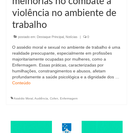
melhorias no combate à
Editais e licitação
violência no ambiente de
Eleições
trabalho
Fiscalização
postado em:
Destaque Principal
,
Notícias
|
0
Responsabilidade Técnica
O assédio moral e sexual no ambiente de trabalho é uma
Legislações
realidade preocupante, especialmente em profissões
majoritariamente ocupadas por mulheres, como a
Decisões
Enfermagem. Essas práticas, caracterizadas por
humilhações, constrangimentos e abusos, afetam
Portarias
profundamente a saúde psicológica e a dignidade dos …
Conteúdo
Resoluções
Desagravo Público
Assédio Moral
,
Audiência
,
Cofen
,
Enfermagem
Processos Éticos
Censura Pública