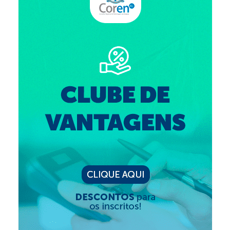
Suspensão do Exercício Profissional
Para Você
Procedimento para registro
Clube de Vantagens
Valores dos serviços
Reserva de auditório
Notícias
Ouvidoria
Contatos
Fale Conosco
NEP