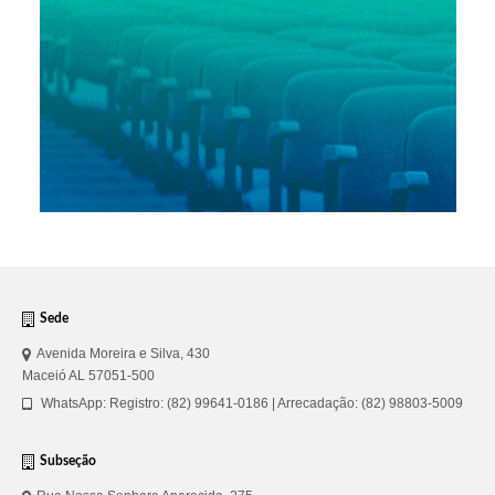
Sede
Avenida Moreira e Silva, 430
Maceió AL 57051-500
WhatsApp: Registro: (82) 99641-0186 | Arrecadação: (82) 98803-5009
Subseção