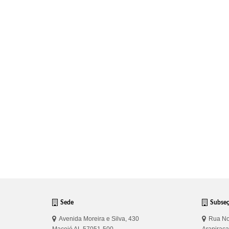
Sede
Subse
Avenida Moreira e Silva, 430
Rua No
Maceió AL 57051-500
Arapirac