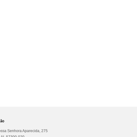
ção
ssa Senhora Aparecida, 275
a AL 57300-020