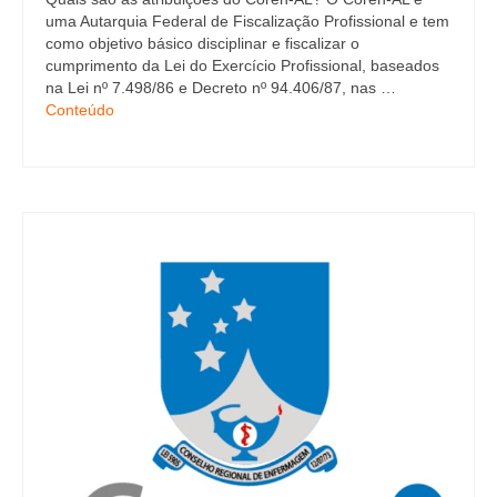
Editais e licitação
uma Autarquia Federal de Fiscalização Profissional e tem
como objetivo básico disciplinar e fiscalizar o
Eleições
cumprimento da Lei do Exercício Profissional, baseados
na Lei nº 7.498/86 e Decreto nº 94.406/87, nas …
Fiscalização
Conteúdo
Responsabilidade Técnica
Legislações
Decisões
Portarias
Resoluções
Desagravo Público
Processos Éticos
Censura Pública