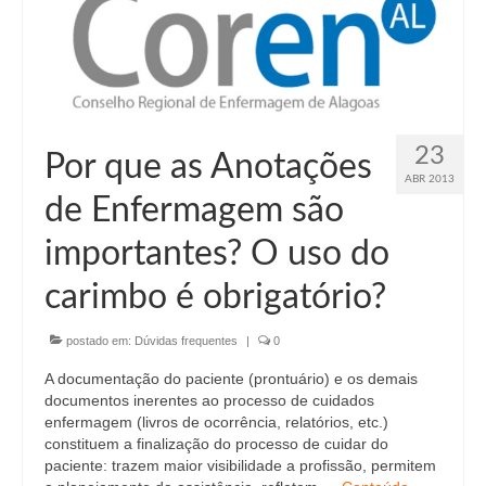
Suspensão do Exercício Profissional
Para Você
Procedimento para registro
Clube de Vantagens
23
Por que as Anotações
ABR 2013
Valores dos serviços
de Enfermagem são
Reserva de auditório
importantes? O uso do
Notícias
carimbo é obrigatório?
Ouvidoria
postado em:
Dúvidas frequentes
|
0
Contatos
A documentação do paciente (prontuário) e os demais
documentos inerentes ao processo de cuidados
Fale Conosco
enfermagem (livros de ocorrência, relatórios, etc.)
constituem a finalização do processo de cuidar do
NEP
paciente: trazem maior visibilidade a profissão, permitem