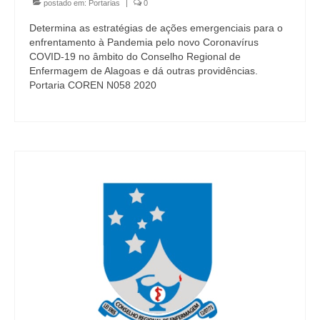
Editais e licitação
postado em:
Portarias
|
0
Determina as estratégias de ações emergenciais para o
Eleições
enfrentamento à Pandemia pelo novo Coronavírus
COVID-19 no âmbito do Conselho Regional de
Fiscalização
Enfermagem de Alagoas e dá outras providências.
Portaria COREN N058 2020
Responsabilidade Técnica
Legislações
Decisões
Portarias
Resoluções
Desagravo Público
Processos Éticos
Censura Pública