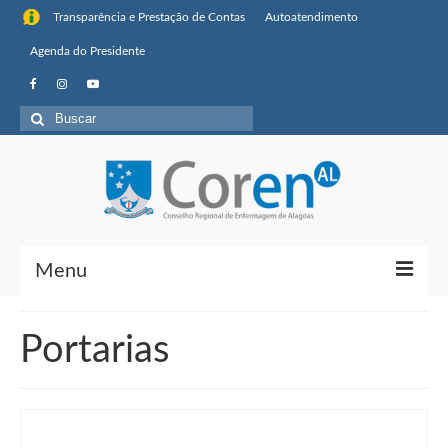
Transparência e Prestação de Contas
Autoatendimento
Agenda do Presidente
Buscar
por:
Menu
Institucional
Portarias
Sobre o Coren-AL
Missão, visão de futuro e valores