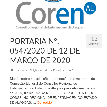
Suspensão do Exercício Profissional
Para Você
Procedimento para registro
Clube de Vantagens
13
PORTARIA Nº.
Valores dos serviços
MAR 2020
054/2020 DE 12 DE
Reserva de auditório
MARÇO DE 2020
Notícias
Ouvidoria
postado em:
Eleições Anteriores
,
Portarias
|
0
Dispõe sobre a instituição e nomeação dos membros da
Contatos
Comissão Eleitoral do Conselho Regional de
Enfermagem do Estado de Alagoas para eleições gerais
Fale Conosco
de 2020, triênio 2021/2023. O PRESIDENTE DO
CONSELHO REGIONAL DE ENFERMAGEM DO ESTADO
NEP
DE ALAGOAS, …
Conteúdo