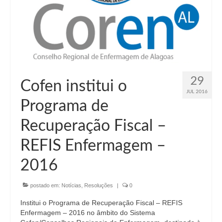
Suspensão do Exercício Profissional
Para Você
Procedimento para registro
Clube de Vantagens
29
Cofen institui o
Valores dos serviços
JUL 2016
Programa de
Reserva de auditório
Recuperação Fiscal –
Notícias
REFIS Enfermagem –
Ouvidoria
2016
Contatos
postado em:
Fale Conosco
Notícias
,
Resoluções
|
0
Institui o Programa de Recuperação Fiscal – REFIS
NEP
Enfermagem – 2016 no âmbito do Sistema