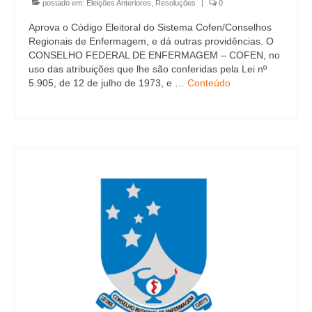
Editais e licitação
postado em:
Eleições Anteriores
,
Resoluções
|
0
Aprova o Código Eleitoral do Sistema Cofen/Conselhos
Eleições
Regionais de Enfermagem, e dá outras providências. O
CONSELHO FEDERAL DE ENFERMAGEM – COFEN, no
Fiscalização
uso das atribuições que lhe são conferidas pela Lei nº
5.905, de 12 de julho de 1973, e …
Conteúdo
Responsabilidade Técnica
Legislações
Decisões
Portarias
Resoluções
Desagravo Público
Processos Éticos
Censura Pública