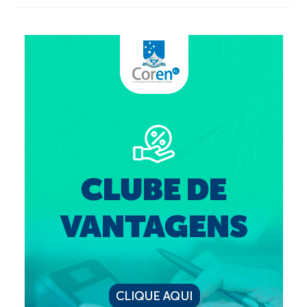
Editais e licitação
Eleições
Fiscalização
Responsabilidade Técnica
Legislações
Decisões
Portarias
Resoluções
Desagravo Público
Processos Éticos
Censura Pública