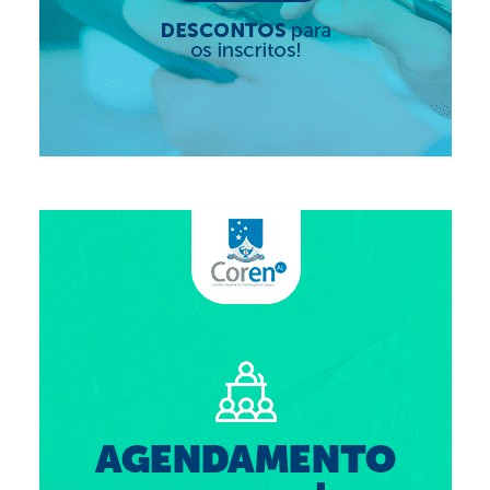
Suspensão do Exercício Profissional
Para Você
Procedimento para registro
Clube de Vantagens
Valores dos serviços
Reserva de auditório
Notícias
Ouvidoria
Contatos
Fale Conosco
NEP