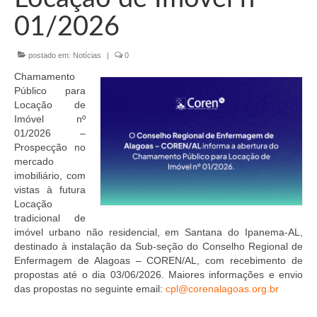
Organograma
01/2026
Conselheiros e Diretoria
postado em:
Notícias
|
0
Câmaras Técnicas
Chamamento
Carta de Serviços ao Cidadão
Público para
Locação de
Governança
Imóvel nº
01/2026 –
Transparência e Prestação de Contas
Prospecção no
mercado
Eleições
imobiliário, com
vistas à futura
Locação
Eleições Triênio 2027-2029
tradicional de
imóvel urbano não residencial, em Santana do Ipanema-AL,
Eleições 2023
destinado à instalação da Sub-seção do Conselho Regional de
Enfermagem de Alagoas – COREN/AL, com recebimento de
Eleições Anteriores
propostas até o dia 03/06/2026. Maiores informações e envio
das propostas no seguinte email:
cpl@corenalagoas.org.br
Agenda do presidente