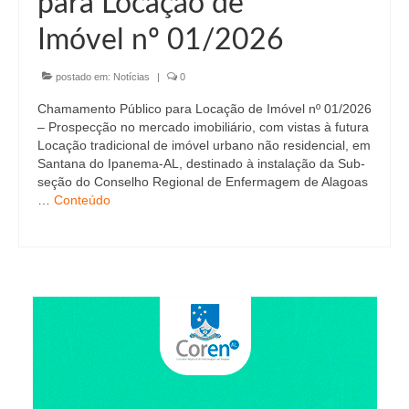
para Locação de
Editais e licitação
Imóvel nº 01/2026
Eleições
postado em:
Fiscalização
Notícias
|
0
Chamamento Público para Locação de Imóvel nº 01/2026
Responsabilidade Técnica
– Prospecção no mercado imobiliário, com vistas à futura
Locação tradicional de imóvel urbano não residencial, em
Legislações
Santana do Ipanema-AL, destinado à instalação da Sub-
seção do Conselho Regional de Enfermagem de Alagoas
Decisões
…
Conteúdo
Portarias
Resoluções
Desagravo Público
Processos Éticos
Censura Pública