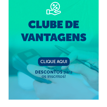
Suspensão do Exercício Profissional
Para Você
Procedimento para registro
Clube de Vantagens
Valores dos serviços
Reserva de auditório
Notícias
Ouvidoria
Contatos
Fale Conosco
NEP