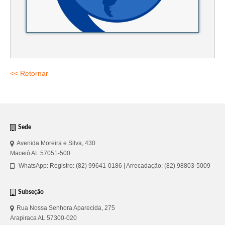
Suspensão do Exercício Profissional
Para Você
Procedimento para registro
Clube de Vantagens
<< Retornar
Valores dos serviços
Reserva de auditório
Notícias
Sede
Avenida Moreira e Silva, 430
Ouvidoria
Maceió AL 57051-500
WhatsApp: Registro: (82) 99641-0186 | Arrecadação: (82) 98803-5009
Contatos
Fale Conosco
Subseção
Rua Nossa Senhora Aparecida, 275
NEP
Arapiraca AL 57300-020