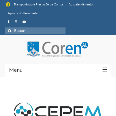
Transparência e Prestação de Contas
Autoatendimento
Agenda do Presidente
Menu
Institucional
Sobre o Coren-AL
Missão, visão de futuro e valores