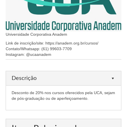
Organograma
Conselheiros e Diretoria
Câmaras Técnicas
Universidade Corporativa Anadem
Carta de Serviços ao Cidadão
Link de inscrição/site: https://anadem.org.br/cursos/
Governança
Contato/Whatsapp: (61) 99603-7709
Instagram: @ucaanadem
Transparência e Prestação de Contas
Eleições
Descrição
Eleições Triênio 2027-2029
Desconto de 20% nos cursos oferecidos pela UCA, sejam
Eleições 2023
de pós-graduação ou de aperfeiçoamento.
Eleições Anteriores
Agenda do presidente