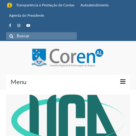
Transparência e Prestação de Contas
Autoatendimento
Agenda do Presidente
Menu
Institucional
Sobre o Coren-AL
Missão, visão de futuro e valores