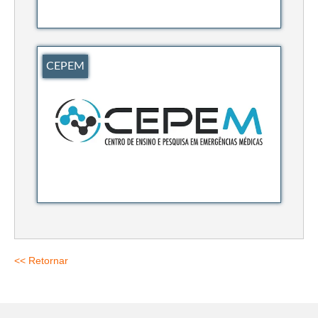
Suspensão do Exercício Profissional
Para Você
Procedimento para registro
CEPEM
Clube de Vantagens
Valores dos serviços
Reserva de auditório
Notícias
Ouvidoria
Contatos
<< Retornar
Fale Conosco
NEP