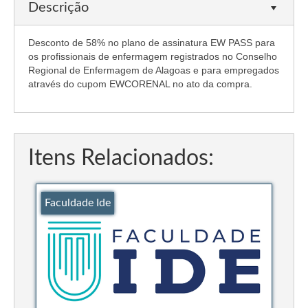
Editais e licitação
Descrição
Eleições
Desconto de 58% no plano de assinatura EW PASS para
os profissionais de enfermagem registrados no Conselho
Fiscalização
Regional de Enfermagem de Alagoas e para empregados
através do cupom EWCORENAL no ato da compra.
Responsabilidade Técnica
Legislações
Decisões
Itens Relacionados:
Portarias
Resoluções
Faculdade Ide
Desagravo Público
Processos Éticos
Censura Pública