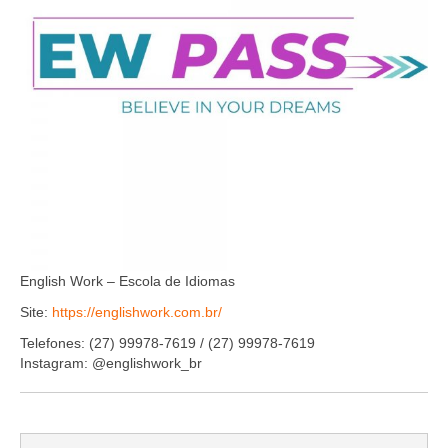
Organograma
Conselheiros e Diretoria
Câmaras Técnicas
Carta de Serviços ao Cidadão
Governança
Transparência e Prestação de Contas
Eleições
English Work – Escola de Idiomas
Eleições Triênio 2027-2029
Site:
https://englishwork.com.br/
Eleições 2023
Telefones: (27) 99978-7619 / (27) 99978-7619
Instagram: @englishwork_br
Eleições Anteriores
Agenda do presidente