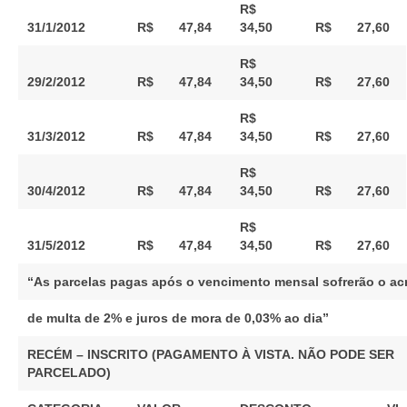
R$
31/1/2012
R$ 47,84
34,50
R$ 27,60
R$
29/2/2012
R$ 47,84
34,50
R$ 27,60
R$
31/3/2012
R$ 47,84
34,50
R$ 27,60
R$
30/4/2012
R$ 47,84
34,50
R$ 27,60
R$
31/5/2012
R$ 47,84
34,50
R$ 27,60
“As parcelas pagas após o vencimento mensal sofrerão o ac
de multa de 2% e juros de mora de 0,03% ao dia”
RECÉM – INSCRITO (PAGAMENTO À VISTA. NÃO PODE SER
PARCELADO)