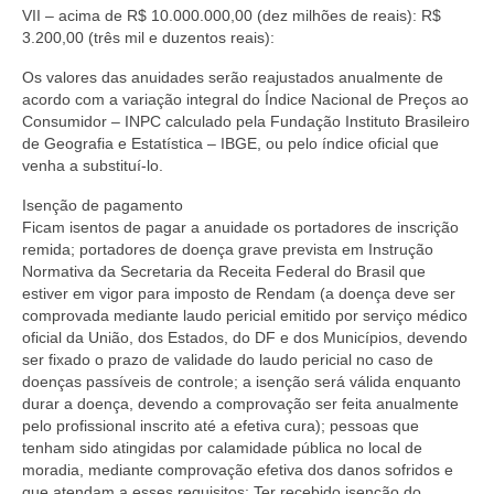
VII – acima de R$ 10.000.000,00 (dez milhões de reais): R$
3.200,00 (três mil e duzentos reais):
Os valores das anuidades serão reajustados anualmente de
acordo com a variação integral do Índice Nacional de Preços ao
Consumidor – INPC calculado pela Fundação Instituto Brasileiro
de Geografia e Estatística – IBGE, ou pelo índice oficial que
venha a substituí-lo.
Isenção de pagamento
Ficam isentos de pagar a anuidade os portadores de inscrição
remida; portadores de doença grave prevista em Instrução
Normativa da Secretaria da Receita Federal do Brasil que
estiver em vigor para imposto de Rendam (a doença deve ser
comprovada mediante laudo pericial emitido por serviço médico
oficial da União, dos Estados, do DF e dos Municípios, devendo
ser fixado o prazo de validade do laudo pericial no caso de
doenças passíveis de controle; a isenção será válida enquanto
durar a doença, devendo a comprovação ser feita anualmente
pelo profissional inscrito até a efetiva cura); pessoas que
tenham sido atingidas por calamidade pública no local de
moradia, mediante comprovação efetiva dos danos sofridos e
que atendam a esses requisitos: Ter recebido isenção do