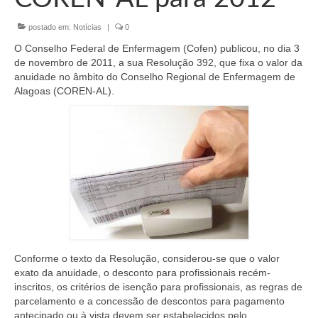
Organograma
postado em:
Notícias
|
0
Conselheiros e Diretoria
O Conselho Federal de Enfermagem (Cofen) publicou, no dia 3
Câmaras Técnicas
de novembro de 2011, a sua Resolução 392, que fixa o valor da
anuidade no âmbito do Conselho Regional de Enfermagem de
Carta de Serviços ao Cidadão
Alagoas (COREN-AL).
Governança
Transparência e Prestação de Contas
Eleições
Eleições Triênio 2027-2029
Eleições 2023
Conforme o texto da Resolução, considerou-se que o valor
Eleições Anteriores
exato da anuidade, o desconto para profissionais recém-
inscritos, os critérios de isenção para profissionais, as regras de
Agenda do presidente
parcelamento e a concessão de descontos para pagamento
antecipado ou à vista devem ser estabelecidos pelo