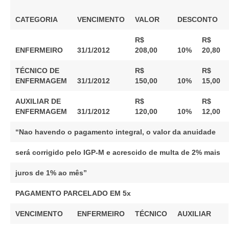
Suspensão do Exercício Profissional
CATEGORIA
VENCIMENTO
VALOR
DESCONTO
Para Você
R$
R$
Procedimento para registro
ENFERMEIRO
31/1/2012
208,00
10%
20,80
Clube de Vantagens
TÉCNICO DE
R$
R$
ENFERMAGEM
31/1/2012
150,00
10%
15,00
Valores dos serviços
AUXILIAR DE
R$
R$
Reserva de auditório
ENFERMAGEM
31/1/2012
120,00
10%
12,00
Notícias
“Nao havendo o pagamento integral, o valor da anuidade
Ouvidoria
será corrigido pelo IGP-M e acrescido de multa de 2% mais
Contatos
juros de 1% ao mês”
Fale Conosco
PAGAMENTO PARCELADO EM 5x
NEP
VENCIMENTO
ENFERMEIRO
TÉCNICO
AUXILIAR