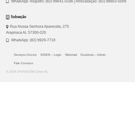
WhatsApp: Registro: (82) 99641-0186 | Arrecadação: (82) 98803-5009
Subseção
Rua Nossa Senhora Aparecida, 275
Arapiraca AL 57300-020
WhatsApp: (82) 9929-7718
Serviços OnLine
SIGEN – Login
Webmail
Ouvidoria – Admin
Fale Conosco
© 2026 DTI/ASCOM Coren-AL