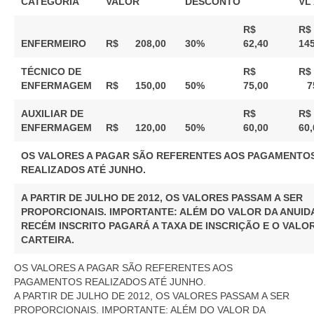
CATEGORIA
VALOR
DESCONTO
VL
R$
R
ENFERMEIRO
R$ 208,00
30%
62,40
145
TÉCNICO DE
R$
R
ENFERMAGEM
R$ 150,00
50%
75,00
75
AUXILIAR DE
R$
R
ENFERMAGEM
R$ 120,00
50%
60,00
60,
OS VALORES A PAGAR SÃO REFERENTES AOS PAGAMENTO
REALIZADOS ATÉ JUNHO.
A PARTIR DE JULHO DE 2012, OS VALORES PASSAM A SER
PROPORCIONAIS. IMPORTANTE: ALÉM DO VALOR DA ANUID
RECÉM INSCRITO PAGARÁ A TAXA DE INSCRIÇÃO E O VALO
CARTEIRA.
OS VALORES A PAGAR SÃO REFERENTES AOS
PAGAMENTOS REALIZADOS ATÉ JUNHO.
A PARTIR DE JULHO DE 2012, OS VALORES PASSAM A SER
PROPORCIONAIS. IMPORTANTE: ALÉM DO VALOR DA