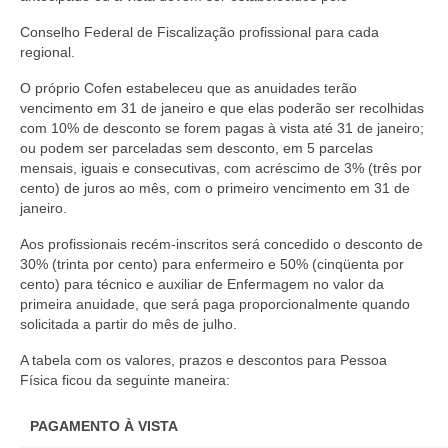
Editais e licitação
Conselho Federal de Fiscalização profissional para cada
Eleições
regional.
Fiscalização
O próprio Cofen estabeleceu que as anuidades terão
vencimento em 31 de janeiro e que elas poderão ser recolhidas
Responsabilidade Técnica
com 10% de desconto se forem pagas à vista até 31 de janeiro;
ou podem ser parceladas sem desconto, em 5 parcelas
Legislações
mensais, iguais e consecutivas, com acréscimo de 3% (três por
cento) de juros ao mês, com o primeiro vencimento em 31 de
janeiro.
Decisões
Aos profissionais recém-inscritos será concedido o desconto de
Portarias
30% (trinta por cento) para enfermeiro e 50% (cinqüenta por
cento) para técnico e auxiliar de Enfermagem no valor da
Resoluções
primeira anuidade, que será paga proporcionalmente quando
solicitada a partir do mês de julho.
Desagravo Público
A tabela com os valores, prazos e descontos para Pessoa
Processos Éticos
Física ficou da seguinte maneira:
Censura Pública
PAGAMENTO À VISTA