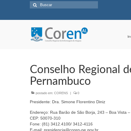
Buscar
por:
In
Conselho Regional 
Pernambuco
postado em:
CORENS
|
0
Presidente: Dra. Simone Florentino Diniz
Endereço: Rua Barão de São Borja, 243 – Boa Vista –
CEP: 50070-310
Fone: (81) 3412.4100/ 3412-4116
E-mail: presidencia@coren-pe.gov.br