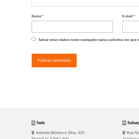
Nome
*
E-mail
*
Salvar meus dados neste navegador para a próxima vez que 
Sede
Subse
Avenida Moreira e Silva, 430
Rua No
Maceió AL 57051-500
Arapirac