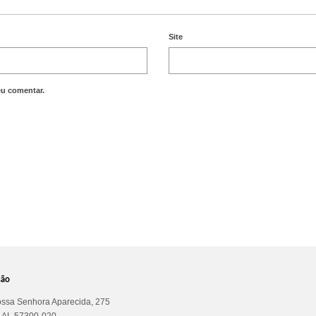
Site
eu comentar.
ção
ssa Senhora Aparecida, 275
a AL 57300-020