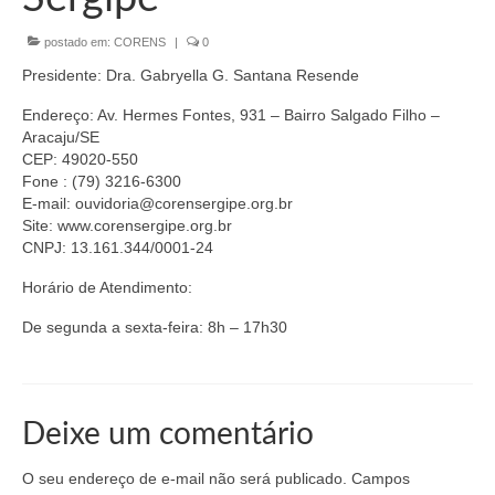
Organograma
postado em:
CORENS
|
0
Conselheiros e Diretoria
Presidente: Dra. Gabryella G. Santana Resende
Câmaras Técnicas
Endereço: Av. Hermes Fontes, 931 – Bairro Salgado Filho –
Aracaju/SE
Carta de Serviços ao Cidadão
CEP: 49020-550
Fone : (79) 3216-6300
Governança
E-mail: ouvidoria@corensergipe.org.br
Site: www.corensergipe.org.br
Transparência e Prestação de Contas
CNPJ: 13.161.344/0001-24
Eleições
Horário de Atendimento:
Eleições Triênio 2027-2029
De segunda a sexta-feira: 8h – 17h30
Eleições 2023
Eleições Anteriores
Deixe um comentário
Agenda do presidente
O seu endereço de e-mail não será publicado.
Campos