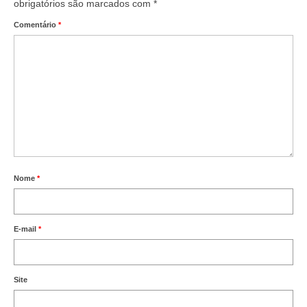
Editais e licitação
obrigatórios são marcados com
*
Comentário
*
Eleições
Fiscalização
Responsabilidade Técnica
Legislações
Decisões
Portarias
Nome
*
Resoluções
Desagravo Público
E-mail
*
Processos Éticos
Site
Censura Pública