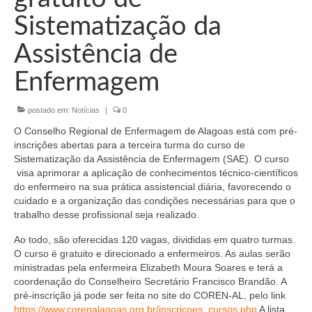
Organograma
Sistematização da
Conselheiros e Diretoria
Assistência de
Câmaras Técnicas
Enfermagem
Carta de Serviços ao Cidadão
postado em:
Notícias
|
0
Governança
O Conselho Regional de Enfermagem de Alagoas está com pré-
Transparência e Prestação de Contas
inscrições abertas para a terceira turma do curso de
Sistematização da Assistência de Enfermagem (SAE). O curso
Eleições
visa aprimorar a aplicação de conhecimentos técnico-científicos
do enfermeiro na sua prática assistencial diária, favorecendo o
cuidado e a organização das condições necessárias para que o
Eleições Triênio 2027-2029
trabalho desse profissional seja realizado.
Eleições 2023
Ao todo, são oferecidas 120 vagas, divididas em quatro turmas.
O curso é gratuito e direcionado a enfermeiros. As aulas serão
Eleições Anteriores
ministradas pela enfermeira Elizabeth Moura Soares e terá a
coordenação do Conselheiro Secretário Francisco Brandão. A
Agenda do presidente
pré-inscrição já pode ser feita no site do COREN-AL, pelo link
https://www.corenalagoas.org.br/inscricoes_cursos.php
A lista