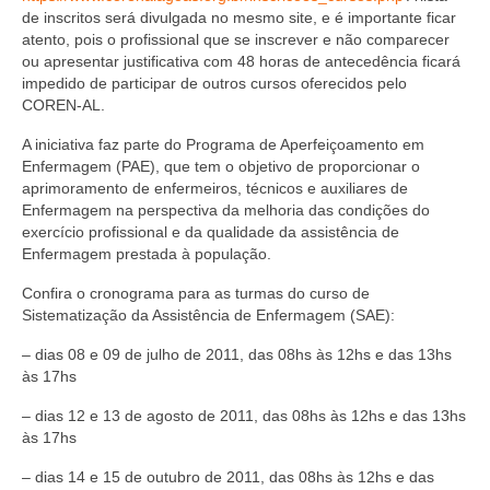
Editais e licitação
de inscritos será divulgada no mesmo site, e é importante ficar
atento, pois o profissional que se inscrever e não comparecer
Eleições
ou apresentar justificativa com 48 horas de antecedência ficará
impedido de participar de outros cursos oferecidos pelo
Fiscalização
COREN-AL.
Responsabilidade Técnica
A iniciativa faz parte do Programa de Aperfeiçoamento em
Enfermagem (PAE), que tem o objetivo de proporcionar o
Legislações
aprimoramento de enfermeiros, técnicos e auxiliares de
Enfermagem na perspectiva da melhoria das condições do
Decisões
exercício profissional e da qualidade da assistência de
Enfermagem prestada à população.
Portarias
Confira o cronograma para as turmas do curso de
Sistematização da Assistência de Enfermagem (SAE):
Resoluções
– dias 08 e 09 de julho de 2011, das 08hs às 12hs e das 13hs
Desagravo Público
às 17hs
Processos Éticos
– dias 12 e 13 de agosto de 2011, das 08hs às 12hs e das 13hs
às 17hs
Censura Pública
– dias 14 e 15 de outubro de 2011, das 08hs às 12hs e das