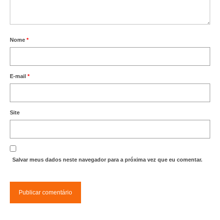
Editais e licitação
Eleições
Nome
*
Fiscalização
Responsabilidade Técnica
E-mail
*
Legislações
Decisões
Site
Portarias
Resoluções
Salvar meus dados neste navegador para a próxima vez que eu comentar.
Desagravo Público
Processos Éticos
Censura Pública