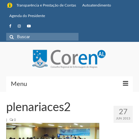
Transparência e Prestação de Contas
Autoatendimento
Agenda do Presidente
Buscar
por:
Menu
Institucional
plenariaces2
27
Sobre o Coren-AL
JUN 2013
|
0
Missão, visão de futuro e valores