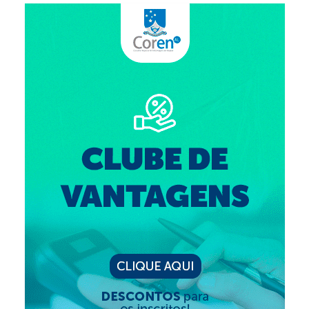
Suspensão do Exercício Profissional
Para Você
Procedimento para registro
Clube de Vantagens
Valores dos serviços
Reserva de auditório
Notícias
Ouvidoria
Contatos
Fale Conosco
NEP