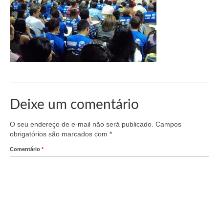
Organograma
Conselheiros e Diretoria
Câmaras Técnicas
Carta de Serviços ao Cidadão
Governança
Transparência e Prestação de Contas
Deixe um comentário
Eleições
O seu endereço de e-mail não será publicado.
Campos
obrigatórios são marcados com
*
Eleições Triênio 2027-2029
Comentário
*
Eleições 2023
Eleições Anteriores
Agenda do presidente