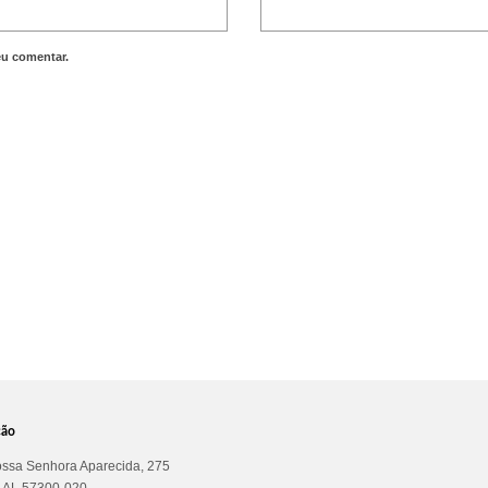
eu comentar.
ção
ssa Senhora Aparecida, 275
a AL 57300-020