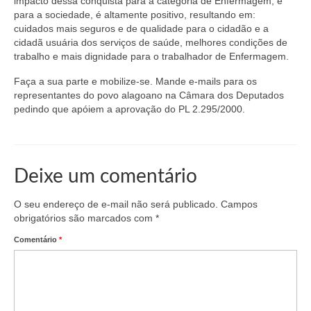
impacto dessa conquista para a categoria de Enfermagem, e
Suspensão do Exercício Profissional
para a sociedade, é altamente positivo, resultando em:
cuidados mais seguros e de qualidade para o cidadão e a
Para Você
cidadã usuária dos serviços de saúde, melhores condições de
trabalho e mais dignidade para o trabalhador de Enfermagem.
Procedimento para registro
Faça a sua parte e mobilize-se. Mande e-mails para os
Clube de Vantagens
representantes do povo alagoano na Câmara dos Deputados
pedindo que apóiem a aprovação do PL 2.295/2000.
Valores dos serviços
Reserva de auditório
Deixe um comentário
Notícias
O seu endereço de e-mail não será publicado.
Campos
Ouvidoria
obrigatórios são marcados com
*
Contatos
Comentário
*
Fale Conosco
NEP