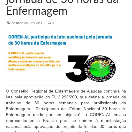
Organograma
Enfermagem
Conselheiros e Diretoria
postado em:
Notícias
|
0
Câmaras Técnicas
Carta de Serviços ao Cidadão
Governança
Transparência e Prestação de Contas
Eleições
Eleições Triênio 2027-2029
O Conselho Regional de Enfermagem de Alagoas continua na
luta pela aprovação do PL 2.295/200, que define a jornada de
Eleições 2023
trabalho de 30 horas semanais para profissionais da
Enfermagem. Participando do “Fórum Nacional 30 horas já:
Eleições Anteriores
Enfermagem unida por um objetivo”, o COREN-AL enviou
representantes a Brasília para se unirem à manifestação
Agenda do presidente
nacional pela aprovação do projeto de lei das 30 horas que