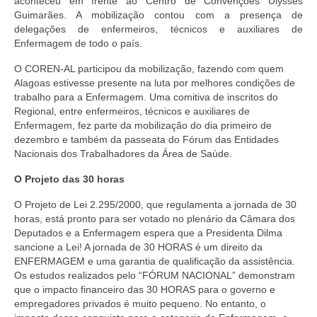
aconteceu em frente ao Centro de Convenções Ulysses
Editais e licitação
Guimarães. A mobilização contou com a presença de
delegações de enfermeiros, técnicos e auxiliares de
Eleições
Enfermagem de todo o país.
Fiscalização
O COREN-AL participou da mobilização, fazendo com quem
Alagoas estivesse presente na luta por melhores condições de
Responsabilidade Técnica
trabalho para a Enfermagem. Uma comitiva de inscritos do
Regional, entre enfermeiros, técnicos e auxiliares de
Legislações
Enfermagem, fez parte da mobilização do dia primeiro de
dezembro e também da passeata do Fórum das Entidades
Decisões
Nacionais dos Trabalhadores da Área de Saúde.
Portarias
O Projeto das 30 horas
O Projeto de Lei 2.295/2000, que regulamenta a jornada de 30
Resoluções
horas, está pronto para ser votado no plenário da Câmara dos
Deputados e a Enfermagem espera que a Presidenta Dilma
Desagravo Público
sancione a Lei! A jornada de 30 HORAS é um direito da
ENFERMAGEM e uma garantia de qualificação da assistência.
Processos Éticos
Os estudos realizados pelo “FÓRUM NACIONAL” demonstram
que o impacto financeiro das 30 HORAS para o governo e
Censura Pública
empregadores privados é muito pequeno. No entanto, o