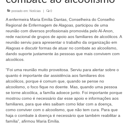
Organograma
postado em:
Notícias
|
0
Conselheiros e Diretoria
A enfermeira Maria Emília Dantas, Conselheira do Conselho
Câmaras Técnicas
Regional de Enfermagem de Alagoas, participou de uma
reunião com diversos profissionais promovida pelo Al-Anon,
Carta de Serviços ao Cidadão
rede nacional de grupos de apoio aos familiares de alcoólicos. A
reunião serviu para apresentar o trabalho da organização em
Governança
Alagoas e discutir formas de atuar no combate ao alcoolismo,
dando suporte justamente às pessoas que mais convivem com
Transparência e Prestação de Contas
alcoólicos.
“Foi uma reunião muito proveitosa. Serviu para alertar sobre o
Eleições
quanto é importante dar assistência aos familiares dos
alcoólicos, porque é comum que, quando se pense no
Eleições Triênio 2027-2029
alcoolismo, o foco fique no doente. Mas, quando uma pessoa
se torne alcoólica, a família adoece junto. Foi importante porque
Eleições 2023
mostrou como é necessário dar esse apoio e informações aos
familiares, para que eles saibam como lidar com a doença,
Eleições Anteriores
como conviver com o alcoolismo, que não tem cura. Para que
haja o combate à doença é necessário que também reabilitar a
Agenda do presidente
família”, afirmou Maria Emília.