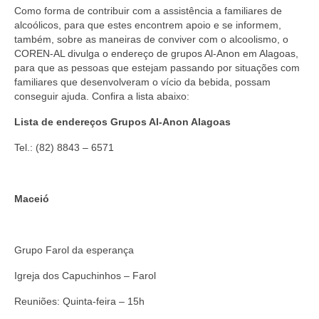
Suspensão do Exercício Profissional
Como forma de contribuir com a assistência a familiares de
alcoólicos, para que estes encontrem apoio e se informem,
Para Você
também, sobre as maneiras de conviver com o alcoolismo, o
COREN-AL divulga o endereço de grupos Al-Anon em Alagoas,
Procedimento para registro
para que as pessoas que estejam passando por situações com
familiares que desenvolveram o vício da bebida, possam
Clube de Vantagens
conseguir ajuda. Confira a lista abaixo:
Lista de endereços Grupos Al-Anon Alagoas
Valores dos serviços
Tel.: (82) 8843 – 6571
Reserva de auditório
Notícias
Maceió
Ouvidoria
Contatos
Grupo Farol da esperança
Fale Conosco
Igreja dos Capuchinhos – Farol
NEP
Reuniões: Quinta-feira – 15h