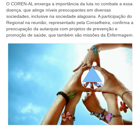
Editais e licitação
O COREN-AL enxerga a importância da luta no combate a essa
doença, que atinge níveis preocupantes em diversas
Eleições
sociedades, inclusive na sociedade alagoana. A participação do
Regional na reunião, representado pela Conselheira, confirma a
Fiscalização
preocupação da autarquia com projetos de prevenção e
promoção de saúde, que também são missões da Enfermagem.
Responsabilidade Técnica
Legislações
Decisões
Portarias
Resoluções
Desagravo Público
Processos Éticos
Censura Pública