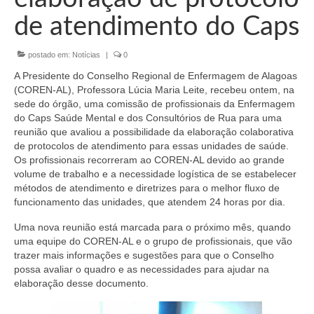
Organograma
de atendimento do Caps
Conselheiros e Diretoria
postado em:
Notícias
|
0
Câmaras Técnicas
A Presidente do Conselho Regional de Enfermagem de Alagoas
Carta de Serviços ao Cidadão
(COREN-AL), Professora Lúcia Maria Leite, recebeu ontem, na
sede do órgão, uma comissão de profissionais da Enfermagem
Governança
do Caps Saúde Mental e dos Consultórios de Rua para uma
reunião que avaliou a possibilidade da elaboração colaborativa
Transparência e Prestação de Contas
de protocolos de atendimento para essas unidades de saúde.
Os profissionais recorreram ao COREN-AL devido ao grande
Eleições
volume de trabalho e a necessidade logística de se estabelecer
métodos de atendimento e diretrizes para o melhor fluxo de
funcionamento das unidades, que atendem 24 horas por dia.
Eleições Triênio 2027-2029
Uma nova reunião está marcada para o próximo mês, quando
Eleições 2023
uma equipe do COREN-AL e o grupo de profissionais, que vão
trazer mais informações e sugestões para que o Conselho
Eleições Anteriores
possa avaliar o quadro e as necessidades para ajudar na
elaboração desse documento.
Agenda do presidente