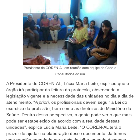
Editais e licitação
Eleições
Fiscalização
Responsabilidade Técnica
Legislações
Decisões
Presidente do COREN-AL em reunião com equipe do Caps e
Consultórios de rua
Portarias
A Presidente do COREN-AL, Lúcia Maria Leite, explicou que o
órgão irá participar da feitura do protocolo, observando a
Resoluções
legislação vigente e a necessidade das unidades no dia a dia de
atendimento. “
A priori
, os profissionais devem seguir a Lei do
Desagravo Público
exercício da profissão, bem como as diretrizes do Ministério da
Saúde. Dentro dessa perspectiva, a gente pode ver o que mais
Processos Éticos
pode ser estabelecido de acordo com a realidade dessas
unidades”, explica Lúcia Maria Leite. “O COREN-AL terá o
Censura Pública
prazer de ajudar na elaboração desse documento. Já temos
uma reunião agendada para dois de julho, quando devemos