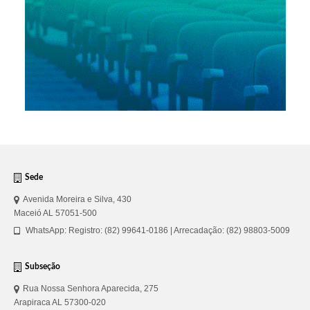
Sede
Avenida Moreira e Silva, 430
Maceió AL 57051-500
WhatsApp: Registro: (82) 99641-0186 | Arrecadação: (82) 98803-5009
Subseção
Rua Nossa Senhora Aparecida, 275
Arapiraca AL 57300-020