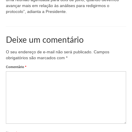
Suspensão do Exercício Profissional
avançar mais em relação às análises para redigirmos o
protocolo”, adianta a Presidente.
Para Você
Procedimento para registro
Deixe um comentário
Clube de Vantagens
Valores dos serviços
O seu endereço de e-mail não será publicado.
Campos
obrigatórios são marcados com
*
Reserva de auditório
Comentário
*
Notícias
Ouvidoria
Contatos
Fale Conosco
NEP