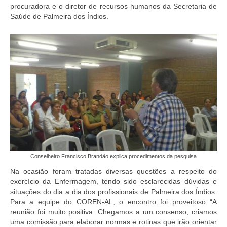
Editais e licitação
procuradora e o diretor de recursos humanos da Secretaria de
Saúde de Palmeira dos Índios.
Eleições
Fiscalização
Responsabilidade Técnica
Legislações
Decisões
Portarias
Resoluções
Conselheiro Francisco Brandão explica procedimentos da pesquisa
Desagravo Público
Na ocasião foram tratadas diversas questões a respeito do
exercício da Enfermagem, tendo sido esclarecidas dúvidas e
Processos Éticos
situações do dia a dia dos profissionais de Palmeira dos Índios.
Para a equipe do COREN-AL, o encontro foi proveitoso “A
Censura Pública
reunião foi muito positiva. Chegamos a um consenso, criamos
uma comissão para elaborar normas e rotinas que irão orientar