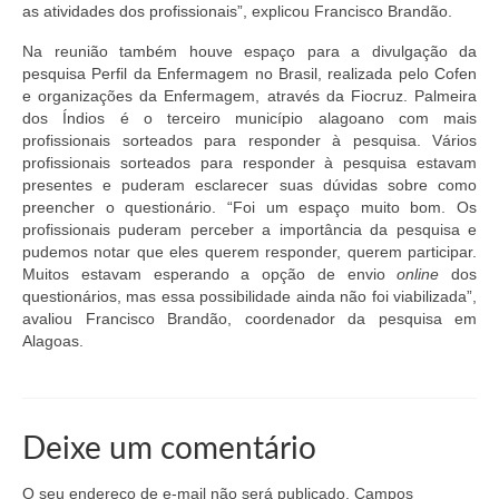
Suspensão do Exercício Profissional
as atividades dos profissionais”, explicou Francisco Brandão.
Na reunião também houve espaço para a divulgação da
Para Você
pesquisa Perfil da Enfermagem no Brasil, realizada pelo Cofen
e organizações da Enfermagem, através da Fiocruz. Palmeira
Procedimento para registro
dos Índios é o terceiro município alagoano com mais
profissionais sorteados para responder à pesquisa. Vários
Clube de Vantagens
profissionais sorteados para responder à pesquisa estavam
presentes e puderam esclarecer suas dúvidas sobre como
Valores dos serviços
preencher o questionário. “Foi um espaço muito bom. Os
profissionais puderam perceber a importância da pesquisa e
Reserva de auditório
pudemos notar que eles querem responder, querem participar.
Muitos estavam esperando a opção de envio
online
dos
Notícias
questionários, mas essa possibilidade ainda não foi viabilizada”,
avaliou Francisco Brandão, coordenador da pesquisa em
Ouvidoria
Alagoas.
Contatos
Fale Conosco
Deixe um comentário
NEP
O seu endereço de e-mail não será publicado.
Campos