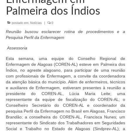
Organograma
Palmeira dos Índios
Conselheiros e Diretoria
postado em:
Notícias
|
0
Câmaras Técnicas
Reunião buscou esclarecer rotina de procedimentos e a
Carta de Serviços ao Cidadão
Pesquisa Perfil da Enfermagem
Assessoria
Governança
Esta semana, uma equipe do Conselho Regional de
Transparência e Prestação de Contas
Enfermagem de Alagoas (COREN-AL) esteve em Palmeira dos
Índios, no agreste alagoano, para participar de uma reunião
Eleições
com profissionais de Enfermagem, a convite da coordenadora
da atenção básica do município. Além de enfermeiros, técnicos
Eleições Triênio 2027-2029
e auxiliares de Enfermagem, estiveram presentes à reunião a
presidente do COREN-AL, Lúcia Maria Leite; uma
Eleições 2023
representante da equipe de fiscalização do COREN-AL; o
Conselheiro Secretário do COREN-AL e coordenador da
Eleições Anteriores
pesquisa Perfil da Enfermagem no Brasil em Alagoas, Francisco
Brandão; a conselheira do COREN-AL, Francisca Nunes; um
Agenda do presidente
representante do Sindicato dos Trabalhadores em Seguridades
Social e Trabalho no Estado de Alagoas (Sindprev-AL); a