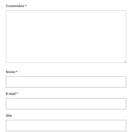
Editais e licitação
Comentário
*
Eleições
Fiscalização
Responsabilidade Técnica
Legislações
Decisões
Nome
*
Portarias
Resoluções
E-mail
*
Desagravo Público
Processos Éticos
Site
Censura Pública