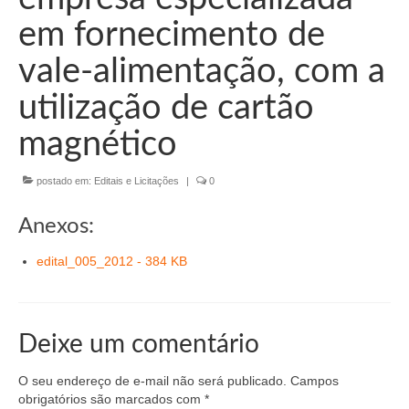
Organograma
em fornecimento de
Conselheiros e Diretoria
vale-alimentação, com a
Câmaras Técnicas
utilização de cartão
Carta de Serviços ao Cidadão
magnético
Governança
postado em:
Editais e Licitações
|
0
Transparência e Prestação de Contas
Anexos:
Eleições
edital_005_2012 - 384 KB
Eleições Triênio 2027-2029
Eleições 2023
Eleições Anteriores
Deixe um comentário
Agenda do presidente
O seu endereço de e-mail não será publicado.
Campos
obrigatórios são marcados com
*