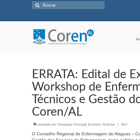
Buscar
por:
In
ERRATA: Edital de Ex
Workshop de Enferm
Técnicos e Gestão d
Coren/AL
postado em:
Destaque Principal
,
Eventos
,
Notícias
|
0
O Conselho Regional de Enfermagem de Alagoas – Co
Gestão dos Serviços de Enfermagem, torna pública a 