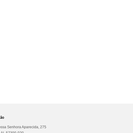
ção
ssa Senhora Aparecida, 275
a AL 57300-020