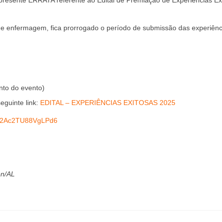
s de enfermagem, fica prorrogado o período de submissão das experiênc
to do evento)
eguinte link:
EDITAL – EXPERIÊNCIAS EXITOSAS 2025
oQG2Ac2TU88VgLPd6
en/AL