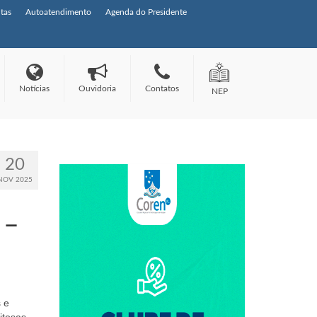
tas
Autoatendimento
Agenda do Presidente
Notícias
Ouvidoria
Contatos
NEP
20
NOV 2025
 –
 e
itosas,