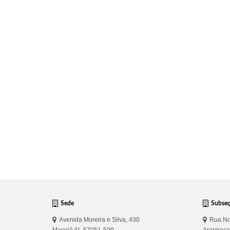
Sede
Subse
Avenida Moreira e Silva, 430
Rua No
Maceió AL 57051-500
Arapirac