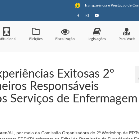
Transparência e Prestação de Con
stitucional
Eleições
Fiscalização
Legislações
Para Você
periências Exitosas 2º
eiros Responsáveis
os Serviços de Enfermagem
ren/AL, por meio da Comissão Organizadora do 2º Workshop de ERTs
presente ERRATA referente ao Edital de Premiação de Experiências Ex