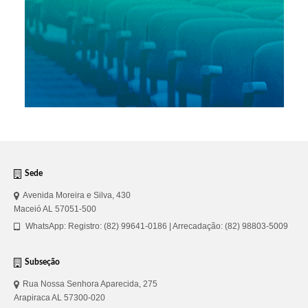
Sede
Avenida Moreira e Silva, 430
Maceió AL 57051-500
WhatsApp: Registro: (82) 99641-0186 | Arrecadação: (82) 98803-5009
Subseção
Rua Nossa Senhora Aparecida, 275
Arapiraca AL 57300-020