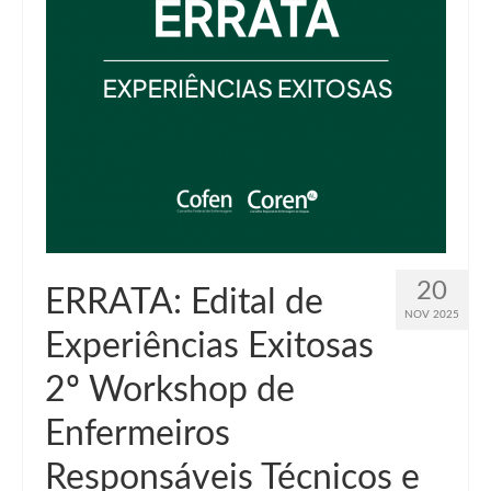
Suspensão do Exercício Profissional
Para Você
Procedimento para registro
Clube de Vantagens
Valores dos serviços
Reserva de auditório
Notícias
20
ERRATA: Edital de
NOV 2025
Ouvidoria
Experiências Exitosas
Contatos
2º Workshop de
Fale Conosco
Enfermeiros
NEP
Responsáveis Técnicos e