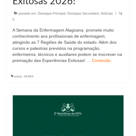
Exitosas 2026!
Editais e licitação
Eleições
postado em:
Destaque Principal
,
Destaque Secundário
,
Notícias
|
0
Fiscalização
A Semana da Enfermagem Alagoana promete muito
conhecimento aos profissionais de enfermagem,
Responsabilidade Técnica
atingindo as 7 Regiões de Saúde do estado. Além dos
cursos e palestras previstos na programação,
Legislações
enfermeiros, técnicos e auxiliares podem se inscrever na
premiação das Experiências Exitosas! …
Conteúdo
Decisões
Portarias
edital
,
SENFA
Resoluções
Desagravo Público
Processos Éticos
Censura Pública