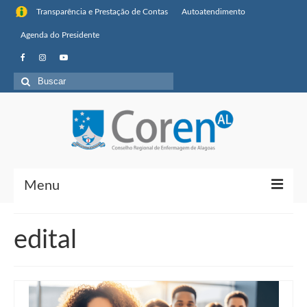
Transparência e Prestação de Contas
Autoatendimento
Agenda do Presidente
Buscar
por:
Menu
Institucional
edital
Sobre o Coren-AL
Missão, visão de futuro e valores