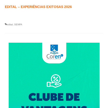
Suspensão do Exercício Profissional
EDITAL – EXPERIÊNCIAS EXITOSAS 2026
Para Você
Procedimento para registro
edital
,
SENFA
Clube de Vantagens
Valores dos serviços
Reserva de auditório
Notícias
Ouvidoria
Contatos
Fale Conosco
NEP