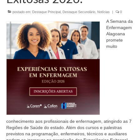
Organograma
postado em:
Destaque Principal
,
Destaque Secundário
,
Notícias
|
0
Conselheiros e Diretoria
A Semana da
Câmaras Técnicas
Enfermagem
Alagoana
Carta de Serviços ao Cidadão
promete
muito
Governança
Transparência e Prestação de Contas
Eleições
Eleições Triênio 2027-2029
Eleições 2023
Eleições Anteriores
conhecimento aos profissionais de enfermagem, atingindo as 7
Regiões de Saúde do estado. Além dos cursos e palestras
Agenda do presidente
previstos na programação, enfermeiros, técnicos e auxiliares