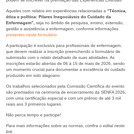
podem se inscrever na premiação das Experiências Exitosas!
Editais e licitação
Aqueles com relatos em experiências relacionadas a
“Técnica,
Eleições
ética e política: Pilares Inegociáveis do Cuidado da
Enfermagem”
,
seja no âmbito de pesquisa, ensino, extensão,
Fiscalização
gestão e assistência a enfermagem, conforme informações
presentes neste formulário.
Responsabilidade Técnica
A participação é exclusiva para profissionais de enfermagem,
Legislações
que devem realizar a inscrição preenchendo o formulário de
submissão com o relato detalhado de suas atividades. As
Decisões
inscrições estarão abertas de 06 à 15 de maio de 2026, sendo
um momento crucial para documentar a excelência do cuidado
Portarias
produzido em solo alagoano.
Os trabalhos selecionados pela Comissão Científica do evento
Resoluções
são premiados na cerimonia de encerramento da SENFA 2026,
com uma certificação especial e com um prêmio de até 3 mil
Desagravo Público
reais aos 3 primeiros lugares.
Processos Éticos
Não perca tempo e participe!
Censura Pública
Para mais informações sobre as normas, confira o edital neste
link: