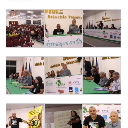
Editais e licitação
Eleições
Fiscalização
Responsabilidade Técnica
Legislações
Decisões
Portarias
Resoluções
Desagravo Público
Processos Éticos
Censura Pública