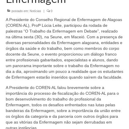
Organograma
postado em:
Notícias
|
0
Conselheiros e Diretoria
A Presidente do Conselho Regional de Enfermagem de Alagoas
Câmaras Técnicas
(COREN-AL), Profª Lúcia Leite, participou da rodada de
palestras “O Trabalho da Enfermagem em Debate”, realizado
Carta de Serviços ao Cidadão
na última sexta (30), na Seune, em Maceió. Com a presença de
diversas personalidades da Enfermagem alagoana, entidades e
Governança
órgãos da saúde e do trabalho, bem como membros do corpo
docente da Seune, o evento proporcionou um diálogo franco
Transparência e Prestação de Contas
entre profissionais gabaritados, especialistas e alunos, dando
um panorama importante sobre o trabalho da Enfermagem no
Eleições
dia a dia, aproximando um pouco a realidade que os estudantes
de Enfermagem estarão inseridos quando saírem da faculdade.
Eleições Triênio 2027-2029
A Presidente do COREN-AL falou brevemente sobre a
importância do processo de fiscalização do COREN-AL para o
Eleições 2023
bom desenvolvimento do trabalho do profissional da
Enfermagem, todos os desafios enfrentados nas lutas pelas
Eleições Anteriores
bandeiras da Enfermagem, sobre a importância da união entre
os órgãos da categoria e da parceria com outros órgãos para
Agenda do presidente
que as vitórias da Enfermagem não sejam derrubadas em
outras instâncias.