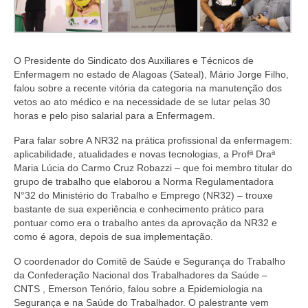
Suspensão do Exercício Profissional
Para Você
O Presidente do Sindicato dos Auxiliares e Técnicos de
Procedimento para registro
Enfermagem no estado de Alagoas (Sateal), Mário Jorge Filho,
falou sobre a recente vitória da categoria na manutenção dos
Clube de Vantagens
vetos ao ato médico e na necessidade de se lutar pelas 30
horas e pelo piso salarial para a Enfermagem.
Valores dos serviços
Para falar sobre A NR32 na prática profissional da enfermagem:
Reserva de auditório
aplicabilidade, atualidades e novas tecnologias, a Profª Draª
Maria Lúcia do Carmo Cruz Robazzi – que foi membro titular do
Notícias
grupo de trabalho que elaborou a Norma Regulamentadora
N°32 do Ministério do Trabalho e Emprego (NR32) – trouxe
Ouvidoria
bastante de sua experiência e conhecimento prático para
pontuar como era o trabalho antes da aprovação da NR32 e
Contatos
como é agora, depois de sua implementação.
Fale Conosco
O coordenador do Comitê de Saúde e Segurança do Trabalho
da Confederação Nacional dos Trabalhadores da Saúde –
NEP
CNTS , Emerson Tenório, falou sobre a Epidemiologia na
Segurança e na Saúde do Trabalhador. O palestrante vem