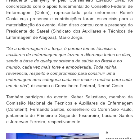
Presidenta Dannyelly e pelo Conselheiro Esvaldo Silva, foi
Suspensão do Exercício Profissional
concretizado com o apoio fundamental do Conselho Federal de
Enfermagem (Cofen), representado pelo enfermeiro Renné
Para Você
Costa cuja presença e contribuições foram essenciais para a
materialização do evento. Além disso contou com a presença do
Procedimento para registro
Presidente do Sateal (Sindicato dos Auxiliares e Técnicos de
Enfermagem de Alagoas), Mário Jorge.
Clube de Vantagens
“Se a enfermagem é a força, é porque temos técnicos e
Valores dos serviços
auxiliares de enfermagem que fazem a diferença todos os dias,
sendo a base de qualquer sistema de saúde no Brasil e no
Reserva de auditório
mundo, cada vez mais forte e empoderada. Toda minha
reverência, respeito e compromisso para construir uma
Notícias
enfermagem uma categoria cada vez maior e melhor para cada
um de nós”,
discursou o Conselheiro Federal, Renné Costa.
Ouvidoria
Também participou do evento: Kleber Salustiano, membro da
Comissão Nacional de Técnicos e Auxiliares de Enfermagem
Contatos
(Conatenf); Fernando Santos, conselheiro do Coren São Paulo,
juntamente do Primeiro e Segundo Tesoureiro, Luciano Santos
Fale Conosco
e Jordevan Ferreira, respectivamente.
NEP
A