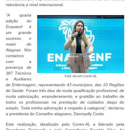
Editais e licitação
relevância a nível internacional.
Eleições
“A quarta
edição do
Fiscalização
Enautenf é
um grande
Responsabilidade Técnica
sucesso, o
maior de
Legislações
Alagoas. Nós
contamos
Decisões
com a
presença de
Portarias
387 Técnicos
Foto: Ascom Coren-AL
e Auxiliares
Resoluções
de Enfermagem, representando 43 municípios, das 10 Regiões
de Saúde. Foram três dias de muita qualificação profissional, de
muita valorização, empoderamento, e gratidão ao trabalho de
Desagravo Público
todos os profissionais na prestação de cuidados daqui do
estado. Toda minha admiração e respeito à categoria”
, declarou
Processos Éticos
a presidenta do Conselho alagoano, Dannyelly Costa.
Censura Pública
Este realização, idealizado pelo Coren-AL e liderado pela