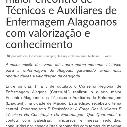
Organograma
Técnicos e Auxiliares de
Conselheiros e Diretoria
Enfermagem Alagoanos
Câmaras Técnicas
com valorização e
Carta de Serviços ao Cidadão
conhecimento
Governança
postado em:
Destaque Principal
,
Destaque Secundário
,
Notícias
|
0
Transparência e Prestação de Contas
A maior edição do evento até agora marca momento histórico
Eleições
para a enfermagem de Alagoas, garantindo ainda mais
oportunidades e valorização da categoria.
Eleições Triênio 2027-2029
Entre os dias 1° à 3 de outubro, o Conselho Regional de
Enfermagem Alagoas (Coren-AL) realizou o quarto maior
Eleições 2023
Encontro Alagoano dos Técnicos e Auxiliares de Enfermagem
(Enautenf), na cidade de Maceió. Esta edição recebeu o tema
Eleições Anteriores
central
“Protagonismo E Resistência: A Força Dos Auxiliares E
Técnicos Na Construção Da Enfermagem Que Queremos”
e
Agenda do presidente
contou com palestras, minicursos e mesas redondas,
conduzidas por especialistas renomados com temas de máxima