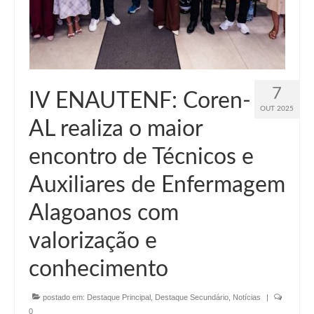
7
IV ENAUTENF: Coren-
OUT 2025
AL realiza o maior
encontro de Técnicos e
Auxiliares de Enfermagem
Alagoanos com
valorização e
conhecimento
postado em:
Destaque Principal
,
Destaque Secundário
,
Notícias
|
0