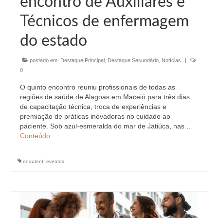
encontro de Auxiliares e
Editais e licitação
Técnicos de enfermagem
Eleições
do estado
Fiscalização
postado em:
Destaque Principal
,
Destaque Secundário
,
Notícias
|
Responsabilidade Técnica
0
Legislações
O quinto encontro reuniu profissionais de todas as
regiões de saúde de Alagoas em Maceió para três dias
Decisões
de capacitação técnica, troca de experiências e
premiação de práticas inovadoras no cuidado ao
Portarias
paciente. Sob azul-esmeralda do mar de Jatiúca, nas …
Conteúdo
Resoluções
Desagravo Público
enautenf
,
eventos
Processos Éticos
Censura Pública