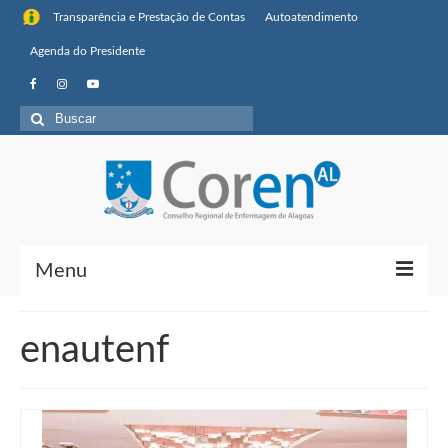
Transparência e Prestação de Contas
Autoatendimento
Agenda do Presidente
Buscar
por:
Menu
Institucional
enautenf
Sobre o Coren-AL
Missão, visão de futuro e valores