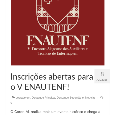
8
Inscrições abertas para
JUL 2026
o V ENAUTENF!
postado em:
Destaque Principal
,
Destaque Secundário
,
Notícias
|
0
O Coren-AL realiza mais um evento histórico e chega à