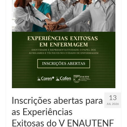
Suspensão do Exercício Profissional
Para Você
Procedimento para registro
Clube de Vantagens
Valores dos serviços
Reserva de auditório
Notícias
Ouvidoria
Contatos
13
Inscrições abertas para
JUL 2026
Fale Conosco
as Experiências
NEP
Exitosas do V ENAUTENF