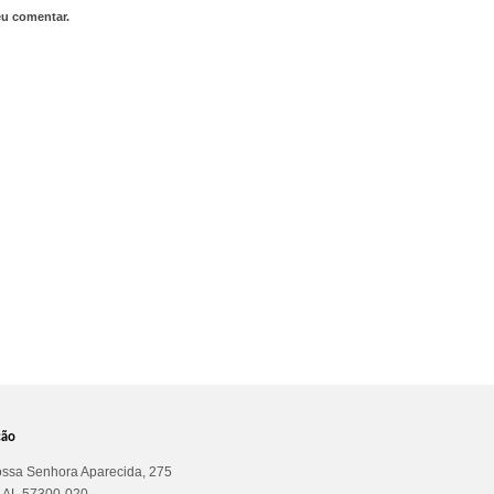
eu comentar.
ção
ssa Senhora Aparecida, 275
a AL 57300-020