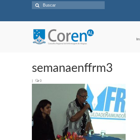
Buscar
por:
In
semanaenffrm3
|
0