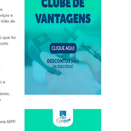
ue
viços e
e mão de
 que foi
curto
a
o e
iores,
e
oria MPF