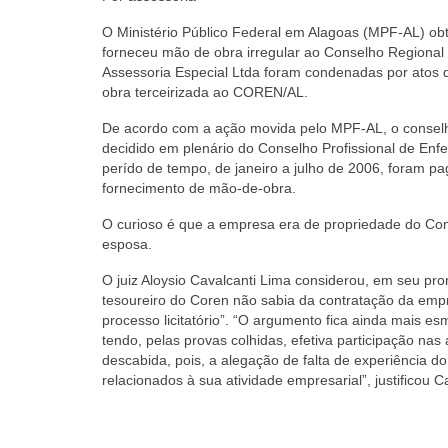
O Ministério Público Federal em Alagoas (MPF-AL) ob
forneceu mão de obra irregular ao Conselho Regional
Assessoria Especial Ltda foram condenadas por atos 
obra terceirizada ao COREN/AL.
De acordo com a ação movida pelo MPF-AL, o conselhe
decidido em plenário do Conselho Profissional de Enf
perído de tempo, de janeiro a julho de 2006, foram p
fornecimento de mão-de-obra.
O curioso é que a empresa era de propriedade do Co
esposa.
O juiz Aloysio Cavalcanti Lima considerou, em seu pr
tesoureiro do Coren não sabia da contratação da emp
processo licitatório”. “O argumento fica ainda mais e
tendo, pelas provas colhidas, efetiva participação n
descabida, pois, a alegação de falta de experiência d
relacionados à sua atividade empresarial”, justificou C