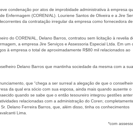
teve condenação por atos de improbidade administrativa à empresa q
 de Enfermagem (COREN/AL). Louriene Santos de Oliveira e a Jire Ser
decorrentes da contratação irregular da empresa como fornecedora d
iro do COREN/AL, Delano Barros, contratou sem licitação à revelia do
ermagem, a empresa Jire Serviços e Assessoria Especial Ltda. Em um 
agos à empresa o total de aproximadamente R$80 mil relacionados ao
nselheiro Delano Barros que mantinha sociedade da mesma com a su
onunciamento, que “chega a ser surreal a alegação de que o conselheir
resa da qual era sócio com sua esposa, ainda mais quando ausente o
smaecido quando se sabe que o então tesoureiro integrou gestões anter
as atividades relacionadas com a administração do Coren; completament
o Sr. Delano Ferreira Barros, que, além disso, tinha os conhecimentos
avalcanti Lima.
*com assess